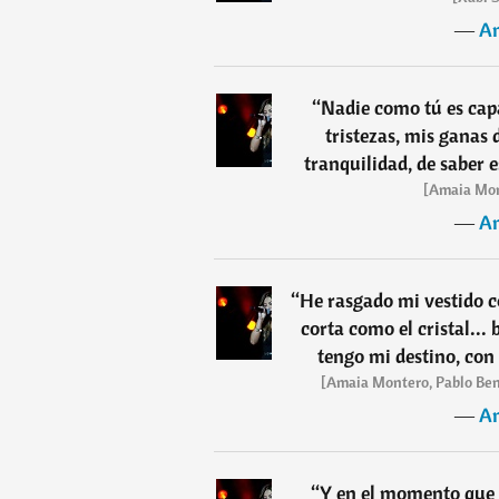
―
A
“
Nadie como tú es cap
tristezas, mis ganas 
tranquilidad, de saber 
[Amaia Mon
―
A
“
He rasgado mi vestido c
corta como el cristal...
tengo mi destino, con 
[Amaia Montero, Pablo Ben
―
A
“
Y en el momento que v