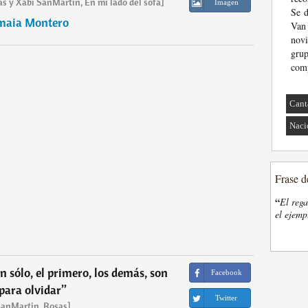
 y Xabi SanMartin, En mi lado del sofá]
Imagen
Se d
maia Montero
Van
nov
gru
comp
Cant
Naci
Frase d
“
El rega
el ejemp
n sólo, el primero, los demás, son
Facebook
 para olvidar
”
Twitter
SanMartin, Rosas]