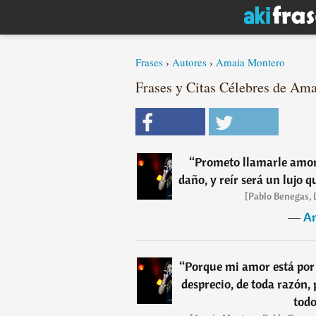
Frases
›
Autores
›
Amaia Montero
Frases y Citas Célebres de Ama
“
Prometo llamarle amor
daño, y reír será un lujo 
[Pablo Benegas, 
―
A
“
Porque mi amor está por 
desprecio, de toda razón, 
todo