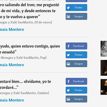
o saliendo del tren; me pregunté
Twitter
o de mi vida, y desde entonces te
ro y te vuelvo a querer
”
Imagen
egas y Xabi SanMartin, 20 de enero]
maia Montero
yudo, quien estuvo contigo, quien
Facebook
e enseñó
”
Twitter
 Benegas y Xabi SanMartin, Pop]
maia Montero
Imagen
estaré bien... olvídame, yo te
Facebook
cordaré...
”
Twitter
enegas y Xabi SanMartin, Cuidate]
maia Montero
Imagen