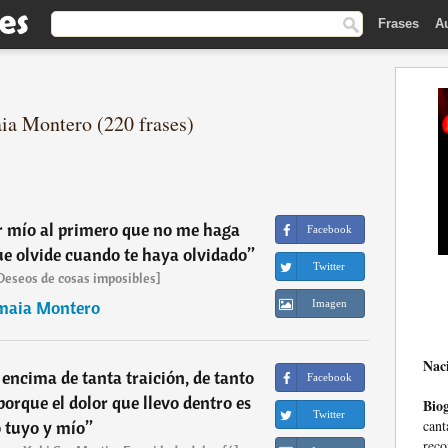
Frases
A
ia Montero (220 frases)
 mío al primero que no me haga
Facebook
que olvide cuando te haya olvidado
”
Twitter
Deseos de cosas imposibles]
maia Montero
Imagen
Nac
encima de tanta traición, de tanto
Facebook
porque el dolor que llevo dentro es
Biog
Twitter
can
 tuyo y mío
”
reco