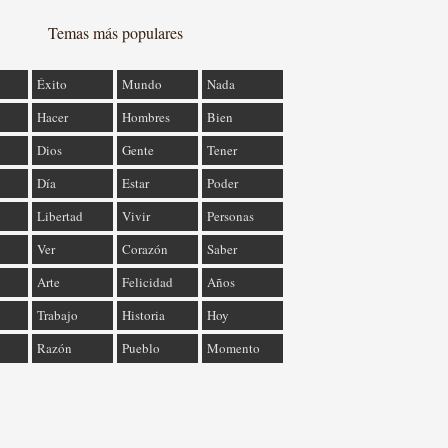
Temas más populares
Éxito
Mundo
Nada
Hacer
Hombres
Bien
Dios
Gente
Tener
Día
Estar
Poder
Libertad
Vivir
Personas
Ver
Corazón
Saber
Arte
Felicidad
Años
Trabajo
Historia
Hoy
Razón
Pueblo
Momento