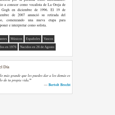
io a conocer como vocalista de La Oreja de
 Gogh en diciembre de 1996. El 19 de
iembre de 2007 anunció su retirada del
po, comenzando una nueva etapa para
oner e interpretar como solista.
antes
Músicos
Españoles
Vascos
dos en 1976
Nacidos en 26 de Agosto
el Día
lo más grande que les puedes dar a los demás es
”
lo de tu propia vida.
Bertolt Brecht
—