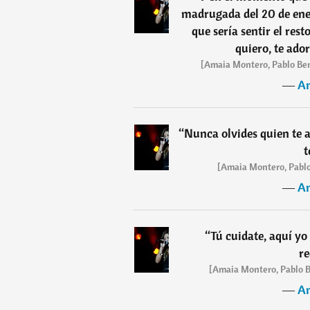
madrugada del 20 de ener
que sería sentir el rest
quiero, te ado
[Amaia Montero, Pablo Ben
―
A
“
Nunca olvides quien te a
t
[Amaia Montero, Pablo
―
A
“
Tú cuidate, aquí yo 
re
[Amaia Montero, Pablo B
―
A