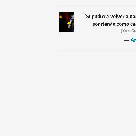
“
Si pudiera volver a na
sonriendo como cad
[Xabi Sa
―
A