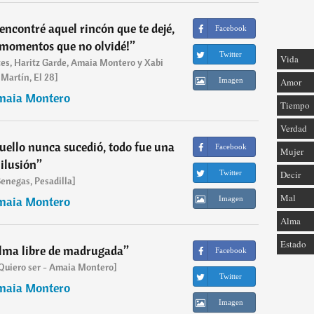
encontré aquel rincón que te dejé,
Facebook
 momentos que no olvidé!
”
Twitter
Vida
es, Haritz Garde, Amaia Montero y Xabi
Martín, El 28]
Amor
Imagen
maia Montero
Tiempo
Verdad
quello nunca sucedió, todo fue una
Facebook
Mujer
ilusión
”
Decir
Twitter
enegas, Pesadilla]
Mal
maia Montero
Imagen
Alma
Estado
alma libre de madrugada
”
Facebook
Quiero ser - Amaia Montero]
Twitter
maia Montero
Imagen