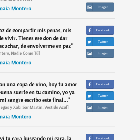
maia Montero
Imagen
az de compartir mis penas, mis
Facebook
de vivir. Tienes ese don de dar
Twitter
escuchar, de envolverme en paz
”
tero, Nadie Como Tú]
Imagen
maia Montero
on una copa de vino, hoy tu amor
Facebook
 buena suerte en tu camino, yo ya
Twitter
mi sangre escribo este final...
”
egas y Xabi SanMartin, Vestido Azul]
Imagen
maia Montero
i tu cara buscando mi cara, la
Facebook