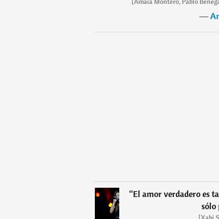
[Amaia Montero, Pablo Benegas
―
A
“
El amor verdadero es ta
sólo
[Xabi 