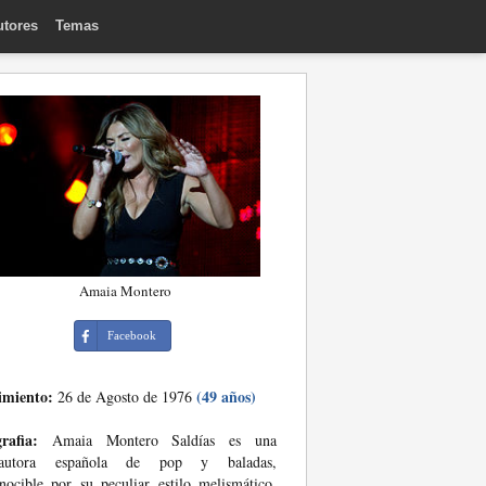
utores
Temas
Amaia Montero
Facebook
imiento:
(49 años)
26 de Agosto de 1976
rafia:
Amaia Montero Saldías es una
tautora española de pop y baladas,
nocible por su peculiar estilo melismático.