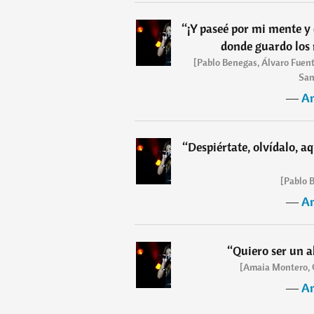
“
¡Y paseé por mi mente y 
donde guardo los
[Pablo Benegas, Álvaro Fuent
San
―
A
“
Despiértate, olvídalo, a
[Pablo B
―
A
“
Quiero ser un 
[Amaia Montero, 
―
A