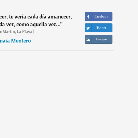
cer, te vería cada día amanecer,
Facebook
a vez, como aquella vez...
”
Twitter
nMartin, La Playa]
maia Montero
Imagen