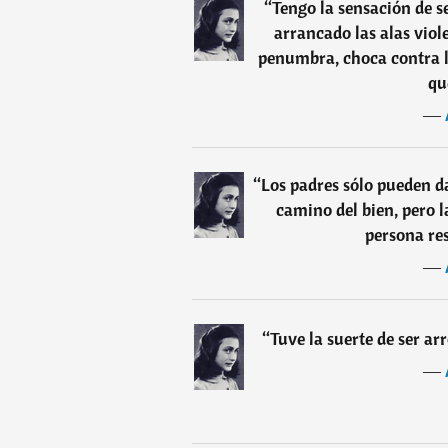
“
Tengo la sensación de s
arrancado las alas viol
penumbra, choca contra lo
qu
―
“
Los padres sólo pueden d
camino del bien, pero l
persona re
―
“
Tuve la suerte de ser ar
―