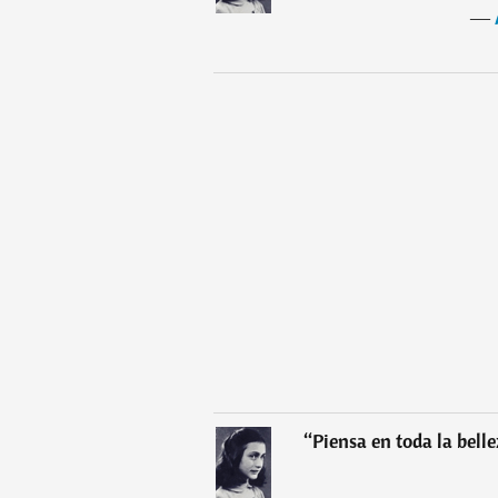
―
“
Piensa en toda la bell