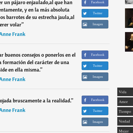
er un pájaro enjaulado,al que han
Facebook
entamente, y en la más absoluta
Twitter
s barrotes de su estrecha jaula,al
erer volar
”
Imagen
Anne Frank
ar buenos consejos o ponerlos en el
Facebook
a formación del carácter de una
Twitter
side en ella misma.
”
Imagen
Anne Frank
Vida
rojada bruscamente a la realidad.
”
Facebook
Amor
Anne Frank
Tiempo
Twitter
Verdad
Imagen
Mujer