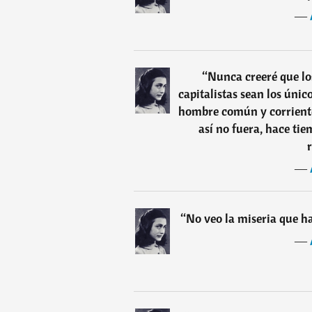
―
“
Nunca creeré que los
capitalistas sean los únic
hombre común y corriente,
así no fuera, hace ti
―
“
No veo la miseria que ha
―