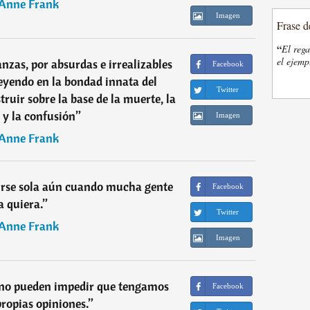
Anne Frank
Imagen
Frase d
“
El rega
el ejemp
zas, por absurdas e irrealizables
Facebook
eyendo en la bondad innata del
Twitter
ruir sobre la base de la muerte, la
 y la confusión
”
Imagen
Anne Frank
irse sola aún cuando mucha gente
Facebook
a quiera.
”
Twitter
Anne Frank
Imagen
 no pueden impedir que tengamos
Facebook
propias opiniones.
”