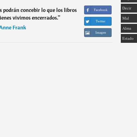
Decir
s podrán concebir lo que los libros
Facebook
ienes vivimos encerrados.
”
Mal
Twitter
Anne Frank
Alma
Imagen
Estado