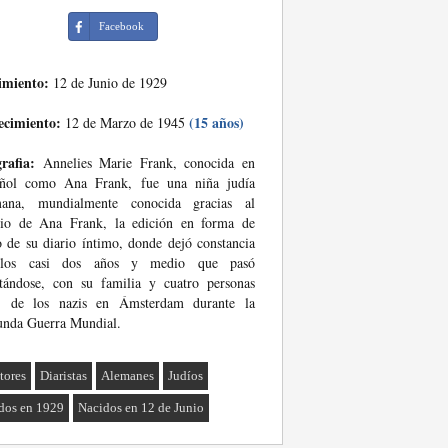
Facebook
imiento:
12 de Junio de 1929
ecimiento:
(15 años)
12 de Marzo de 1945
rafia:
Annelies Marie Frank, conocida en
añol como Ana Frank, fue una niña judía
mana, mundialmente conocida gracias al
rio de Ana Frank, la edición en forma de
o de su diario íntimo, donde dejó constancia
los casi dos años y medio que pasó
tándose, con su familia y cuatro personas
, de los nazis en Ámsterdam durante la
unda Guerra Mundial.
tores
Diaristas
Alemanes
Judíos
dos en 1929
Nacidos en 12 de Junio