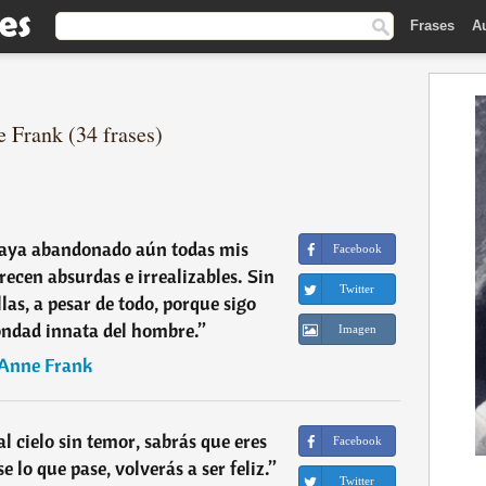
Frases
A
e Frank (34 frases)
aya abandonado aún todas mis
Facebook
recen absurdas e irrealizables. Sin
Twitter
las, a pesar de todo, porque sigo
ondad innata del hombre.
”
Imagen
Anne Frank
l cielo sin temor, sabrás que eres
Facebook
e lo que pase, volverás a ser feliz.
”
Twitter