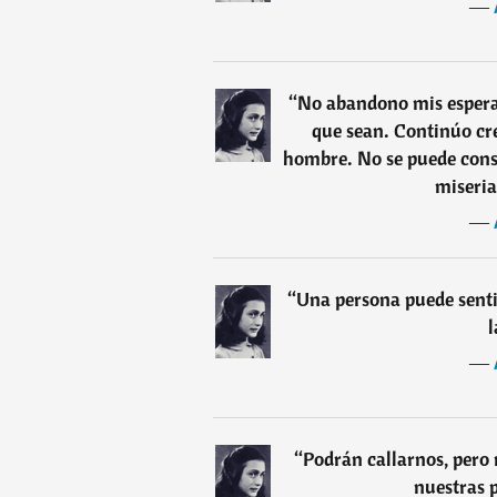
―
“
No abandono mis esperan
que sean. Continúo cr
hombre. No se puede const
miseria
―
“
Una persona puede sent
l
―
“
Podrán callarnos, pero
nuestras 