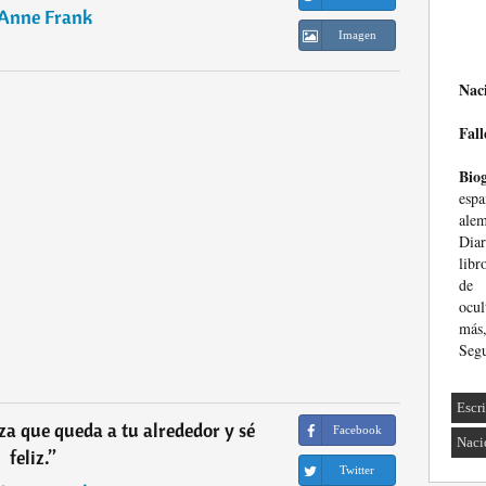
Anne Frank
Imagen
Nac
Fall
Biog
esp
ale
Dia
libr
de 
ocul
más
Seg
Escri
eza que queda a tu alrededor y sé
Facebook
Naci
feliz.
”
Twitter