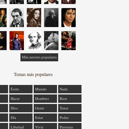
Más autores populares
Temas más populares
Éxito
Mundo
Nada
Hacer
Hombres
Bien
Dios
Gente
Tener
Día
Estar
Poder
Libertad
Vivir
Personas