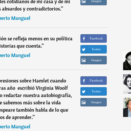
les cotidianos de mi casa y de mi
Imagen
s absurdos y contradictorios.
”
berto Manguel
ón se refleja menos en su política
Facebook
istorias que cuenta.
”
Twitter
berto Manguel
Imagen
presiones sobre Hamlet cuando
Facebook
as año  escribió Virginia Woolf 
Twitter
 redactar nuestra autobiografía,
e sabemos más sobre la vida
Imagen
speare también habla de lo que
s de aprender.
”
berto Manguel