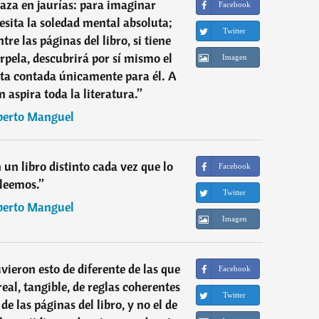
aza en jaurías: para imaginar
Facebook
esita la soledad mental absoluta;
Twitter
re las páginas del libro, si tiene
terpela, descubrirá por sí mismo el
Imagen
eta contada únicamente para él. A
n aspira toda la literatura.
”
berto Manguel
 un libro distinto cada vez que lo
Facebook
leemos.
”
Twitter
berto Manguel
Imagen
uvieron esto de diferente de las que
Facebook
eal, tangible, de reglas coherentes
Twitter
de las páginas del libro, y no el de