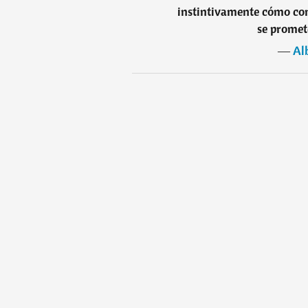
instintivamente cómo comp
se promet
―
Al