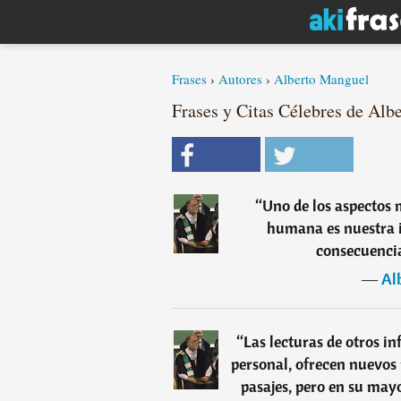
Frases
›
Autores
›
Alberto Manguel
Frases y Citas Célebres de Alb
“
Uno de los aspectos 
humana es nuestra i
consecuencia
―
Al
“
Las lecturas de otros in
personal, ofrecen nuevos 
pasajes, pero en su may