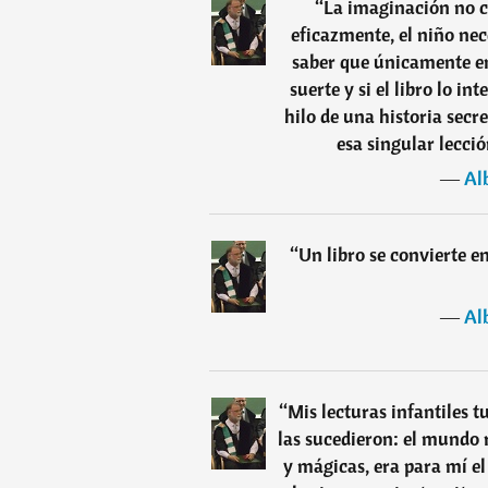
“
La imaginación no c
eficazmente, el niño nec
saber que únicamente ent
suerte y si el libro lo in
hilo de una historia secr
esa singular lecció
―
Al
“
Un libro se convierte en
―
Al
“
Mis lecturas infantiles t
las sucedieron: el mundo r
y mágicas, era para mí el 