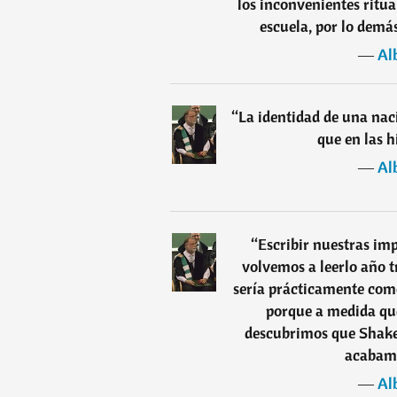
los inconvenientes ritua
escuela, por lo demá
―
Al
“
La identidad de una naci
que en las h
―
Al
“
Escribir nuestras im
volvemos a leerlo año tr
sería prácticamente como
porque a medida qu
descubrimos que Shake
acabamo
―
Al