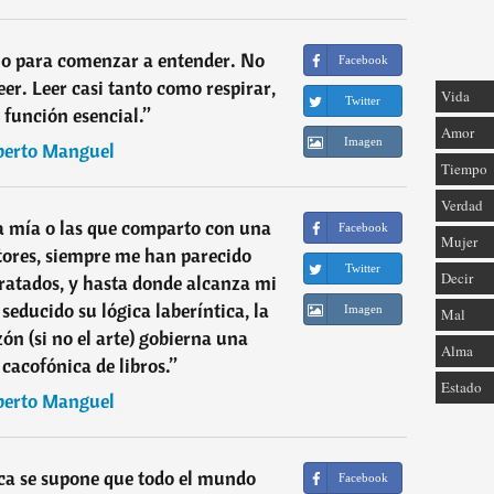
 o para comenzar a entender. No
Facebook
r. Leer casi tanto como respirar,
Vida
Twitter
 función esencial.
”
Amor
Imagen
berto Manguel
Tiempo
Verdad
 la mía o las que comparto con una
Facebook
Mujer
tores, siempre me han parecido
Twitter
Decir
ratados, y hasta donde alcanza mi
ducido su lógica laberíntica, la
Imagen
Mal
zón (si no el arte) gobierna una
Alma
acofónica de libros.
”
Estado
berto Manguel
ca se supone que todo el mundo
Facebook