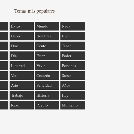
Temas más populares
Éxito
Mundo
Nada
Hacer
Hombres
Bien
Dios
Gente
Tener
Día
Estar
Poder
Libertad
Vivir
Personas
Ver
Corazón
Saber
Arte
Felicidad
Años
Trabajo
Historia
Hoy
Razón
Pueblo
Momento