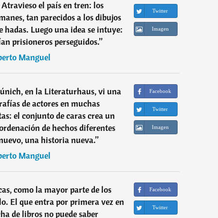
 Atravieso el país en tren: los
Twitter
anes, tan parecidos a los dibujos
de hadas. Luego una idea se intuye:
Imagen
ían prisioneros perseguidos.
”
berto Manguel
nich, en la Literaturhaus, vi una
Facebook
rafías de actores en muchas
Twitter
tas: el conjunto de caras crea un
 ordenación de hechos diferentes
Imagen
nuevo, una historia nueva.
”
berto Manguel
ecas, como la mayor parte de los
Facebook
o. El que entra por primera vez en
Twitter
ha de libros no puede saber