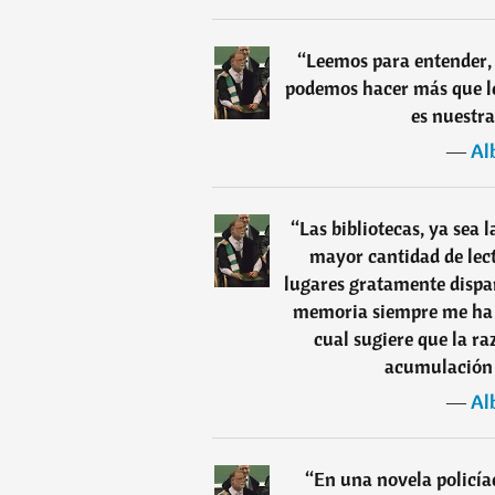
“
Leemos para entender,
podemos hacer más que lee
es nuestra
―
Al
“
Las bibliotecas, ya sea
mayor cantidad de lec
lugares gratamente dispa
memoria siempre me ha se
cual sugiere que la ra
acumulación c
―
Al
“
En una novela policía