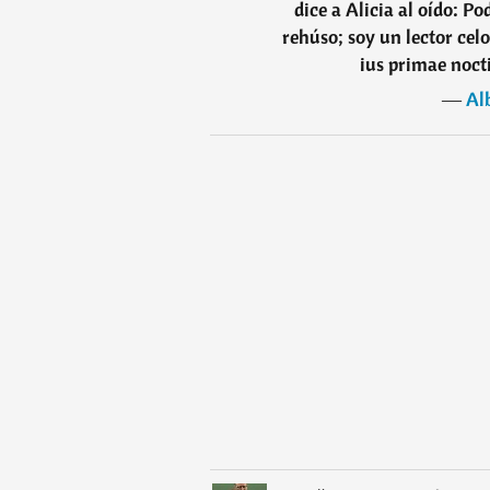
dice a Alicia al oído: P
rehúso; soy un lector celo
ius primae nocti
―
Al