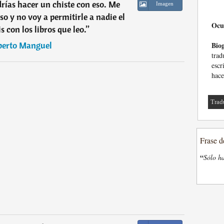
odrías hacer un chiste con eso. Me
Imagen
so y no voy a permitirle a nadie el
Ocu
s con los libros que leo.
”
berto Manguel
Biog
tra
escr
hace
Trad
Frase d
“
Sólo ha