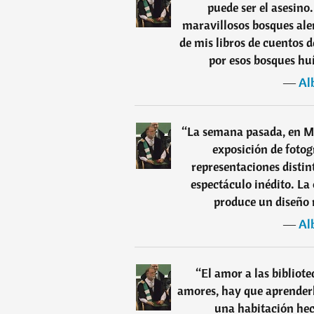
puede ser el asesino.
maravillosos bosques alem
de mis libros de cuentos 
por esos bosques hu
―
Al
“
La semana pasada, en Mú
exposición de fotog
representaciones distin
espectáculo inédito. La
produce un diseño 
―
Al
“
El amor a las bibliot
amores, hay que aprenderl
una habitación hec