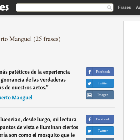
Frases
A
erto Manguel (25 frases)
más patéticos de la experiencia
Facebook
gnorancia de las verdaderas
Twitter
s de nuestros actos.
”
Imagen
berto Manguel
fluencian, desde luego, mi lectura
Facebook
puntos de vista e iluminan ciertos
Twitter
oría son como el mosquito que le