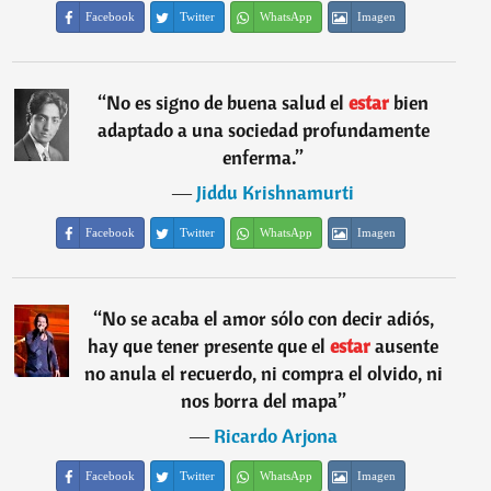
Facebook
Twitter
WhatsApp
Imagen
“
No es signo de buena salud el
estar
bien
adaptado a una sociedad profundamente
enferma.
”
―
Jiddu Krishnamurti
Facebook
Twitter
WhatsApp
Imagen
“
No se acaba el amor sólo con decir adiós,
hay que tener presente que el
estar
ausente
no anula el recuerdo, ni compra el olvido, ni
nos borra del mapa
”
―
Ricardo Arjona
Facebook
Twitter
WhatsApp
Imagen