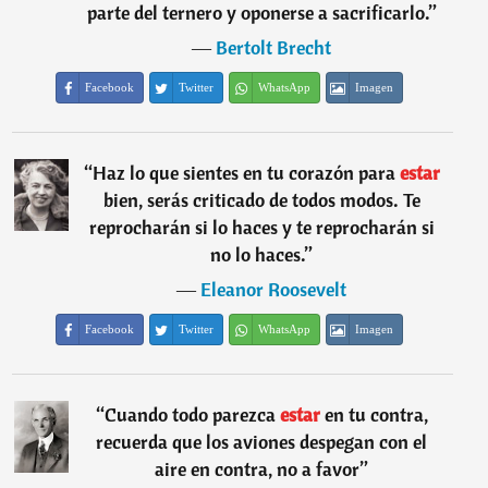
parte del ternero y oponerse a sacrificarlo.
”
―
Bertolt Brecht
Facebook
Twitter
WhatsApp
Imagen
“
Haz lo que sientes en tu corazón para
estar
bien, serás criticado de todos modos. Te
reprocharán si lo haces y te reprocharán si
no lo haces.
”
―
Eleanor Roosevelt
Facebook
Twitter
WhatsApp
Imagen
“
Cuando todo parezca
estar
en tu contra,
recuerda que los aviones despegan con el
aire en contra, no a favor
”