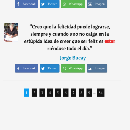
Facebook
Twitter
WhatsApp
Imagen
“
Creo que la felicidad puede lograrse,
siempre y cuando uno no caiga en la
estúpida idea de creer que ser feliz es
estar
riéndose todo el día.
”
―
Jorge Bucay
Facebook
Twitter
WhatsApp
Imagen
1
2
3
4
5
6
7
8
9
...
84