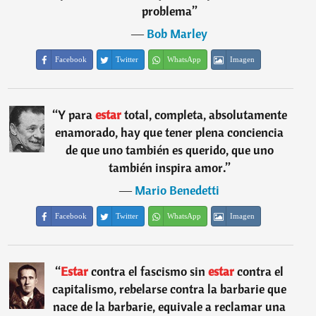
problema
”
―
Bob Marley
Facebook
Twitter
WhatsApp
Imagen
“
Y para
estar
total, completa, absolutamente
enamorado, hay que tener plena conciencia
de que uno también es querido, que uno
también inspira amor.
”
―
Mario Benedetti
Facebook
Twitter
WhatsApp
Imagen
“
Estar
contra el fascismo sin
estar
contra el
capitalismo, rebelarse contra la barbarie que
nace de la barbarie, equivale a reclamar una