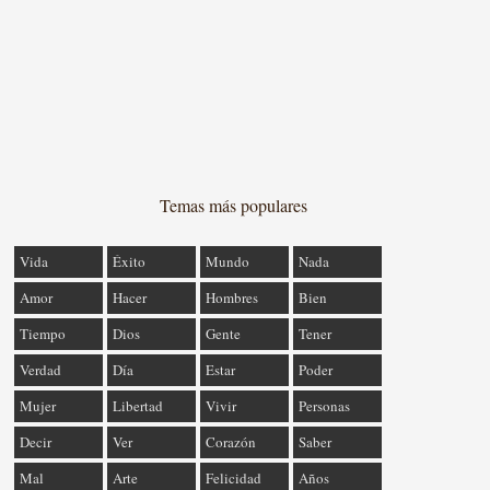
Temas más populares
Vida
Éxito
Mundo
Nada
Amor
Hacer
Hombres
Bien
Tiempo
Dios
Gente
Tener
Verdad
Día
Estar
Poder
Mujer
Libertad
Vivir
Personas
Decir
Ver
Corazón
Saber
Mal
Arte
Felicidad
Años