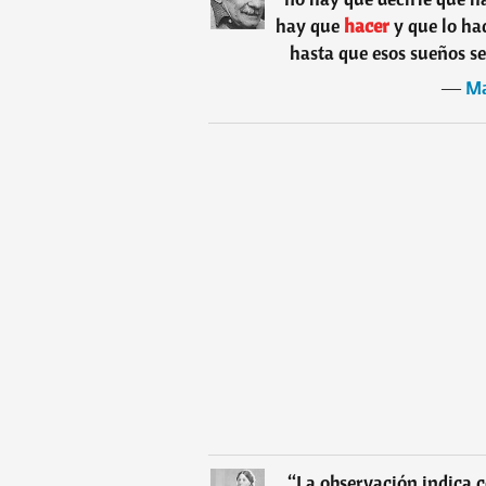
hay que
hacer
y que lo ha
hasta que esos sueños se
―
Ma
“
La observación indica c