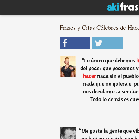
Frases y Citas Célebres de Hace
“
Lo único que debemos
h
del poder que poseemos y
hacer
nada sin el pueblo
nada que no quiera el pu
nos decidamos a ser dueñ
Todo lo demás es cues
“
Me gusta la gente que vi
no hay que decirle que ha