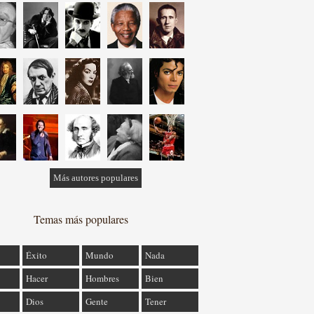
Más autores populares
Temas más populares
Éxito
Mundo
Nada
Hacer
Hombres
Bien
Dios
Gente
Tener