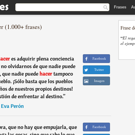
Frases
A
r (1.000+ frases)
Frase d
“
El rega
el ejemp
acer
es adquirir plena conciencia
Facebook
 no olvidarnos de que nadie puede
Twitter
, que nadie puede
hacer
tampoco
eblo. ¡Sólo basta que los pueblos
Imagen
os de nuestros propios destinos!
tión de enfrentar al destino.
”
―
Eva Perón
bra, que no hay que empujarla, que
Facebook
ga las cosas, sino que sabe lo que