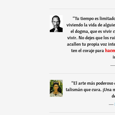
“
Tu tiempo es limitad
viviendo la vida de algui
el dogma, que es vivir 
vivir. No dejes que los r
acallen tu propia voz int
ten el coraje para
hace
i
“
El arte más poderoso d
talismán que cura. ¡Una m
d
―