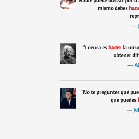
Nadie puede buscar por ti
mismo debes
hace
repr
―
“
Locura es
hacer
la mis
obtener dif
―
Al
“
No te preguntes qué pue
que puedes
―
Jo