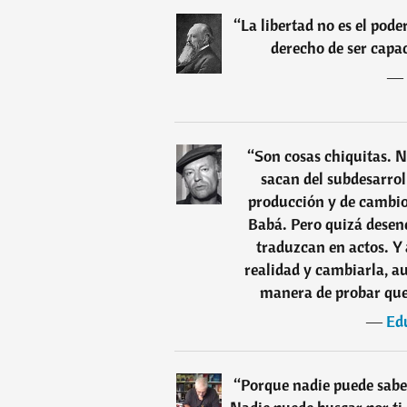
“
La libertad no es el pode
derecho de ser capa
―
“
Son cosas chiquitas. N
sacan del subdesarrol
producción y de cambio,
Babá. Pero quizá desen
traduzcan en actos. Y a
realidad y cambiarla, a
manera de probar que 
―
Ed
“
Porque nadie puede saber