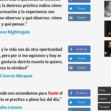
;
la destreza práctica indica cómo
Twitter
ormación y la experiencia son
mo observar y qué observar; cómo
Imagen
 y qué pensar.
”
ence Nightingale
 la vida nos da otra oportunidad
Facebook
, pero por si me equivoco y hoy es
Twitter
 gustaría decirte cuanto te quiero,
ca te olvidaré
”
Imagen
el García Márquez
Vida
nde nos escondemos para
hacer
el
Facebook
Amor
a se practica a plena luz del día.
”
Twitter
John Lennon
Tiempo