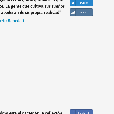
Twitter
ce. La gente que cultiva sus sueños
 apoderan de su propia realidad
”
Imagen
rio Benedetti
ómo está el paciente; la reflexión
Facebook