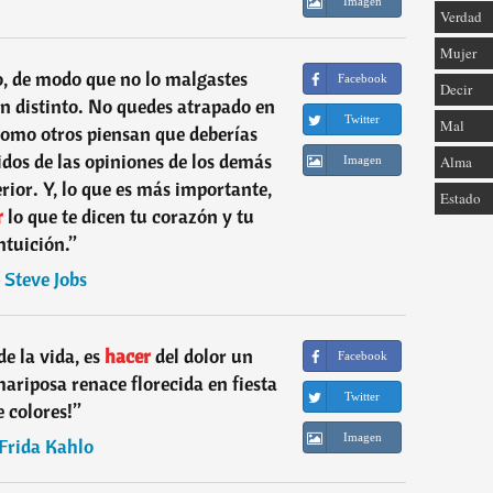
Imagen
Verdad
Mujer
o, de modo que no lo malgastes
Facebook
Decir
en distinto. No quedes atrapado en
Twitter
Mal
como otros piensan que deberías
uidos de las opiniones de los demás
Alma
Imagen
erior. Y, lo que es más importante,
Estado
r
lo que te dicen tu corazón y tu
ntuición.
”
―
Steve Jobs
e la vida, es
hacer
del dolor un
Facebook
ariposa renace florecida en fiesta
Twitter
e colores!
”
Imagen
Frida Kahlo