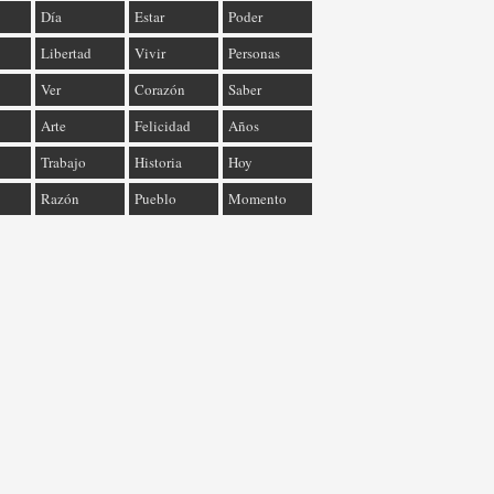
Día
Estar
Poder
Libertad
Vivir
Personas
Ver
Corazón
Saber
Arte
Felicidad
Años
Trabajo
Historia
Hoy
Razón
Pueblo
Momento