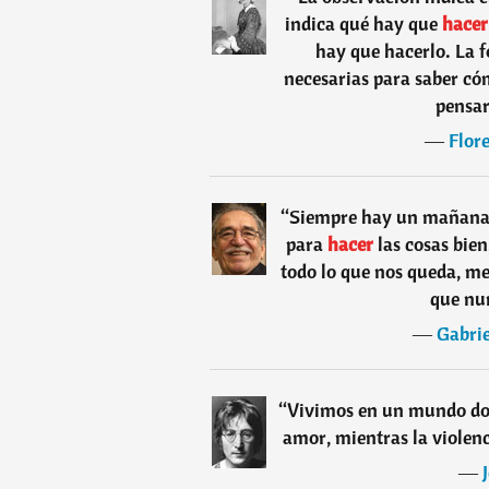
indica qué hay que
hacer
hay que hacerlo. La f
necesarias para saber có
pensar
―
Flor
“
Siempre hay un mañana y
para
hacer
las cosas bien
todo lo que nos queda, me
que nun
―
Gabri
“
Vivimos en un mundo do
amor, mientras la violenci
―