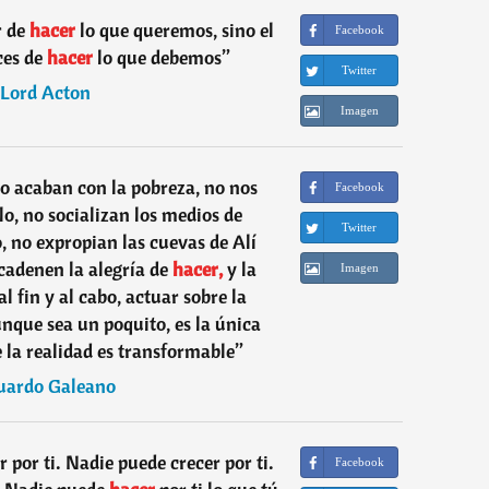
r de
hacer
lo que queremos, sino el
Facebook
ces de
hacer
lo que debemos
”
Twitter
Lord Acton
Imagen
o acaban con la pobreza, no nos
Facebook
lo, no socializan los medios de
Twitter
 no expropian las cuevas de Alí
cadenen la alegría de
hacer,
y la
Imagen
l fin y al cabo, actuar sobre la
unque sea un poquito, es la única
la realidad es transformable
”
uardo Galeano
 por ti. Nadie puede crecer por ti.
Facebook