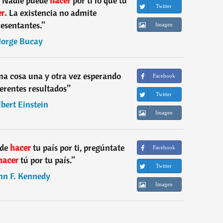
. Nadie puede
hacer
por ti lo que tú
Twitter
r.
La existencia no admite
esentantes.
”
Imagen
Jorge Bucay
ma cosa una y otra vez esperando
Facebook
erentes resultados
”
Twitter
bert Einstein
Imagen
de
hacer
tu país por ti, pregúntate
Facebook
hacer
tú por tu país.
”
Twitter
hn F. Kennedy
Imagen