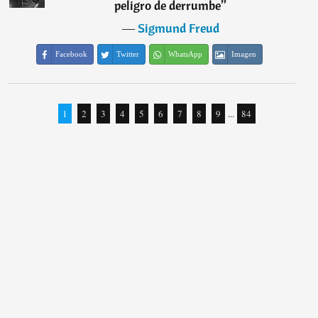
peligro de derrumbe
”
―
Sigmund Freud
Facebook
Twitter
WhatsApp
Imagen
1
2
3
4
5
6
7
8
9
...
84