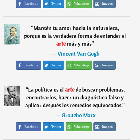
Facebook
Twitter
WhatsApp
Imagen
“
Mantén tu amor hacia la naturaleza,
porque es la verdadera forma de entender el
arte
más y más
”
―
Vincent Van Gogh
Facebook
Twitter
WhatsApp
Imagen
“
La política es el
arte
de buscar problemas,
encontrarlos, hacer un diagnóstico falso y
aplicar después los remedios equivocados.
”
―
Groucho Marx
Facebook
Twitter
WhatsApp
Imagen