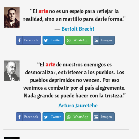
“
El
arte
no es un espejo para reflejar la
realidad, sino un martillo para darle forma.
”
―
Bertolt Brecht
Facebook
Twitter
WhatsApp
Imagen
“
El
arte
de nuestros enemigos es
desmoralizar, entristecer a los pueblos. Los
pueblos deprimidos no vencen. Por eso
venimos a combatir por el país alegremente.
Nada grande se puede hacer con la tristeza.
”
―
Arturo Jauretche
Facebook
Twitter
WhatsApp
Imagen