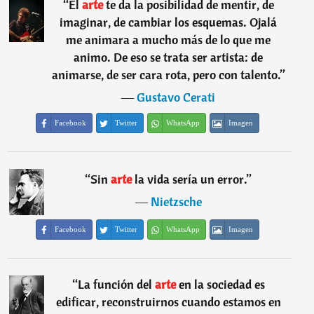
“
El
arte
te da la posibilidad de mentir, de
imaginar, de cambiar los esquemas. Ojalá
me animara a mucho más de lo que me
animo. De eso se trata ser artista: de
animarse, de ser cara rota, pero con talento.
”
―
Gustavo Cerati
Facebook
Twitter
WhatsApp
Imagen
“
Sin
arte
la vida sería un error.
”
―
Nietzsche
Facebook
Twitter
WhatsApp
Imagen
“
La función del
arte
en la sociedad es
edificar, reconstruirnos cuando estamos en