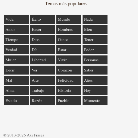
Temas más populares
Vida
Éxito
Mundo
Nada
Amor
Hacer
Hombres
Bien
Tiempo
Dios
Gente
Tener
Verdad
Día
Estar
Poder
Mujer
Libertad
Vivir
Personas
Decir
Ver
Corazón
Saber
Mal
Arte
Felicidad
Años
Alma
Trabajo
Historia
Hoy
Estado
Razón
Pueblo
Momento
© 2013-2026 Aki Frases