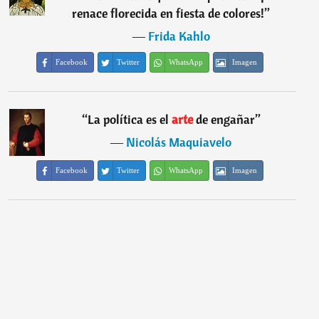
renace florecida en fiesta de colores!
”
―
Frida Kahlo
Facebook
Twitter
WhatsApp
Imagen
“
La política es el
arte
de engañar
”
―
Nicolás Maquiavelo
Facebook
Twitter
WhatsApp
Imagen