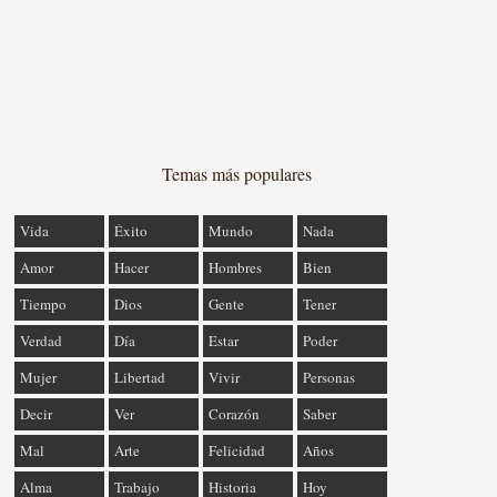
Temas más populares
Vida
Éxito
Mundo
Nada
Amor
Hacer
Hombres
Bien
Tiempo
Dios
Gente
Tener
Verdad
Día
Estar
Poder
Mujer
Libertad
Vivir
Personas
Decir
Ver
Corazón
Saber
Mal
Arte
Felicidad
Años
Alma
Trabajo
Historia
Hoy