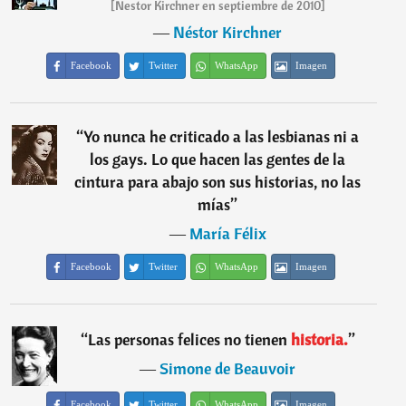
[Nestor Kirchner en septiembre de 2010]
―
Néstor Kirchner
Facebook
Twitter
WhatsApp
Imagen
“
Yo nunca he criticado a las lesbianas ni a
los gays. Lo que hacen las gentes de la
cintura para abajo son sus historias, no las
mías
”
―
María Félix
Facebook
Twitter
WhatsApp
Imagen
“
Las personas felices no tienen
historia.
”
―
Simone de Beauvoir
Facebook
Twitter
WhatsApp
Imagen