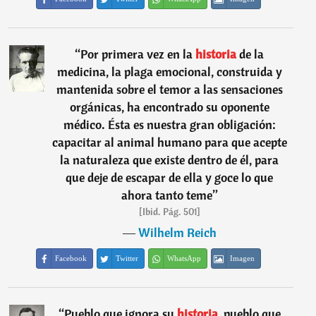
“
Por primera vez en la
historia
de la
medicina, la plaga emocional, construida y
mantenida sobre el temor a las sensaciones
orgánicas, ha encontrado su oponente
médico. Ésta es nuestra gran obligación:
capacitar al animal humano para que acepte
la naturaleza que existe dentro de él, para
que deje de escapar de ella y goce lo que
ahora tanto teme
”
[Ibid. Pág. 501]
―
Wilhelm Reich
Facebook
Twitter
WhatsApp
Imagen
“
Pueblo que ignora su
historia,
pueblo que