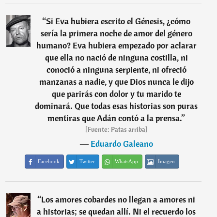
“
Si Eva hubiera escrito el Génesis, ¿cómo
sería la primera noche de amor del género
humano? Eva hubiera empezado por aclarar
que ella no nació de ninguna costilla, ni
conoció a ninguna serpiente, ni ofreció
manzanas a nadie, y que Dios nunca le dijo
que parirás con dolor y tu marido te
dominará. Que todas esas historias son puras
mentiras que Adán contó a la prensa.
”
[Fuente: Patas arriba]
―
Eduardo Galeano
Facebook
Twitter
WhatsApp
Imagen
“
Los amores cobardes no llegan a amores ni
a historias; se quedan allí. Ni el recuerdo los