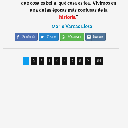
qué cosa es bella, qué cosa es fea. Vivimos en
una de las épocas más confusas de la
historia
”
―
Mario Vargas Llosa
Facebook
Twitter
WhatsApp
Imagen
1
2
3
4
5
6
7
8
9
...
84