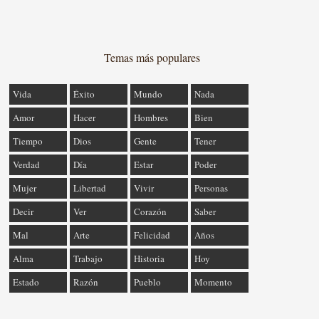
Temas más populares
Vida
Éxito
Mundo
Nada
Amor
Hacer
Hombres
Bien
Tiempo
Dios
Gente
Tener
Verdad
Día
Estar
Poder
Mujer
Libertad
Vivir
Personas
Decir
Ver
Corazón
Saber
Mal
Arte
Felicidad
Años
Alma
Trabajo
Historia
Hoy
Estado
Razón
Pueblo
Momento