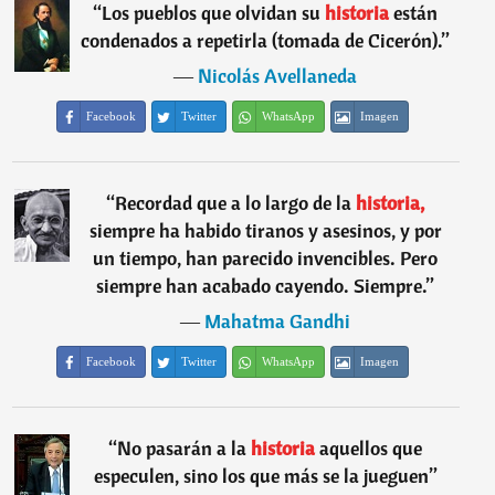
“
Los pueblos que olvidan su
historia
están
condenados a repetirla (tomada de Cicerón).
”
―
Nicolás Avellaneda
Facebook
Twitter
WhatsApp
Imagen
“
Recordad que a lo largo de la
historia,
siempre ha habido tiranos y asesinos, y por
un tiempo, han parecido invencibles. Pero
siempre han acabado cayendo. Siempre.
”
―
Mahatma Gandhi
Facebook
Twitter
WhatsApp
Imagen
“
No pasarán a la
historia
aquellos que
especulen, sino los que más se la jueguen
”