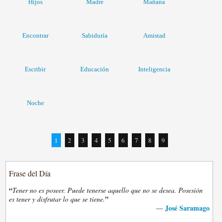
Hijos
Madre
Mañana
Encontrar
Sabiduría
Amistad
Escribir
Educación
Inteligencia
Noche
1
2
3
4
5
6
7
8
9
Frase del Día
“
Tener no es poseer. Puede tenerse aquello que no se desea. Posesión
”
es tener y disfrutar lo que se tiene.
José Saramago
—