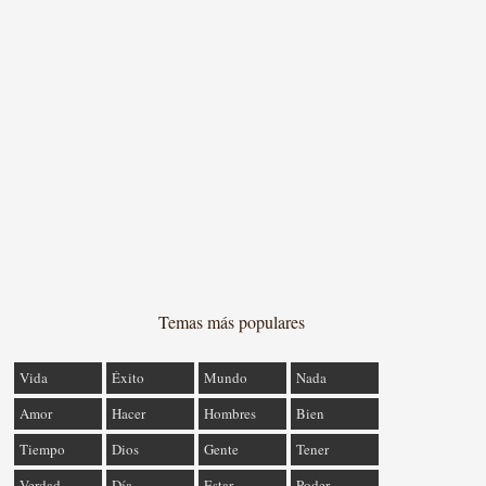
Temas más populares
Vida
Éxito
Mundo
Nada
Amor
Hacer
Hombres
Bien
Tiempo
Dios
Gente
Tener
Verdad
Día
Estar
Poder