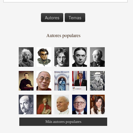
Autores
Temas
Autores populares
Más autores populares