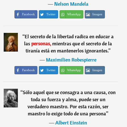
―
Nelson Mandela
Facebook
Twitter
WhatsApp
Imagen
“
El secreto de la libertad radica en educar a
las
personas,
mientras que el secreto de la
tiranía está en mantenerlos ignorantes.
”
―
Maximilien Robespierre
Facebook
Twitter
WhatsApp
Imagen
“
Sólo aquel que se consagra a una causa, con
toda su fuerza y alma, puede ser un
verdadero maestro. Por esta razón, ser
maestro lo exige todo de una persona
”
―
Albert Einstein