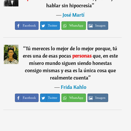
hablar sin hipocresía
”
―
José Martí
Facebook
Twitter
WhatsApp
Imagen
“
Tú mereces lo mejor de lo mejor porque, tú
eres una de esas pocas
personas
que, en este
mísero mundo siguen siendo honestas
consigo mismas y esa es la única cosa que
realmente cuenta
”
―
Frida Kahlo
Facebook
Twitter
WhatsApp
Imagen