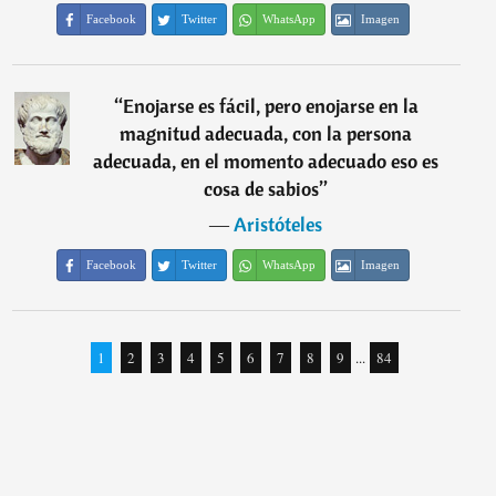
Facebook
Twitter
WhatsApp
Imagen
“
Enojarse es fácil, pero enojarse en la
magnitud adecuada, con la persona
adecuada, en el momento adecuado eso es
cosa de sabios
”
―
Aristóteles
Facebook
Twitter
WhatsApp
Imagen
1
2
3
4
5
6
7
8
9
...
84