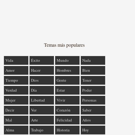
Temas más populares
Vida
Éxito
Mundo
Nada
Amor
Hacer
Hombres
Bien
Tiempo
Dios
Gente
Tener
Verdad
Día
Estar
Poder
Mujer
Libertad
Vivir
Personas
Decir
Ver
Corazón
Saber
Mal
Arte
Felicidad
Años
Alma
Trabajo
Historia
Hoy