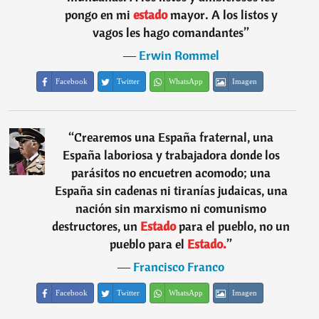
pongo en mi
estado
mayor. A los listos y
vagos les hago comandantes
”
―
Erwin Rommel
Facebook
Twitter
WhatsApp
Imagen
“
Crearemos una España fraternal, una
España laboriosa y trabajadora donde los
parásitos no encuetren acomodo; una
España sin cadenas ni tiranías judaicas, una
nación sin marxismo ni comunismo
destructores, un
Estado
para el pueblo, no un
pueblo para el
Estado.
”
―
Francisco Franco
Facebook
Twitter
WhatsApp
Imagen