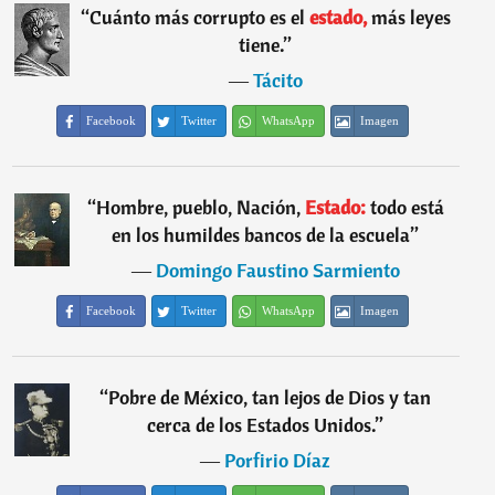
“
Cuánto más corrupto es el
estado,
más leyes
tiene.
”
―
Tácito
Facebook
Twitter
WhatsApp
Imagen
“
Hombre, pueblo, Nación,
Estado:
todo está
en los humildes bancos de la escuela
”
―
Domingo Faustino Sarmiento
Facebook
Twitter
WhatsApp
Imagen
“
Pobre de México, tan lejos de Dios y tan
cerca de los Estados Unidos.
”
―
Porfirio Díaz