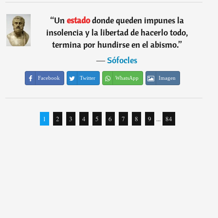
“
Un
estado
donde queden impunes la
insolencia y la libertad de hacerlo todo,
termina por hundirse en el abismo.
”
―
Sófocles
Facebook
Twitter
WhatsApp
Imagen
1
2
3
4
5
6
7
8
9
...
84