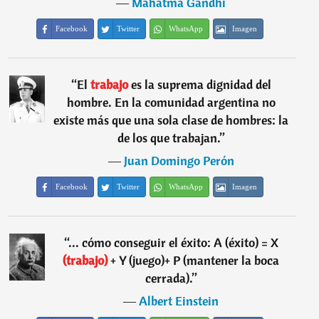
―
Mahatma Gandhi
Facebook
Twitter
WhatsApp
Imagen
“
El
trabajo
es la suprema dignidad del
hombre. En la comunidad argentina no
existe más que una sola clase de hombres: la
de los que trabajan.
”
―
Juan Domingo Perón
Facebook
Twitter
WhatsApp
Imagen
“
... cómo conseguir el éxito: A (éxito) = X
(trabajo)
+ Y (juego)+ P (mantener la boca
cerrada).
”
―
Albert Einstein