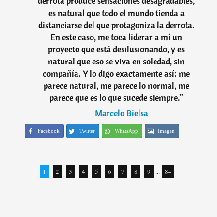
derrota produce sensaciones desagradables,
es natural que todo el mundo tienda a
distanciarse del que protagoniza la derrota.
En este caso, me toca liderar a mí un
proyecto que está desilusionando, y es
natural que eso se viva en soledad, sin
compañía. Y lo digo exactamente así: me
parece natural, me parece lo normal, me
parece que es lo que sucede siempre.
”
―
Marcelo Bielsa
Facebook
Twitter
WhatsApp
Imagen
1
2
3
4
5
6
7
8
9
...
84