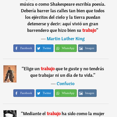
música o como Shakespeare escribía poesía.
Debería barrer las calles tan bien que todos
los ejércitos del cielo y la tierra puedan
detenerse y decir: aquí vivió un gran
barrendero que hizo bien su
trabajo
”
―
Martin Luther King
Facebook
Twitter
WhatsApp
Imagen
“
Elige un
trabajo
que te guste y no tendrás
que trabajar ni un día de tu vida.
”
―
Confucio
Facebook
Twitter
WhatsApp
Imagen
“
Mediante el
trabajo
ha sido como la mujer