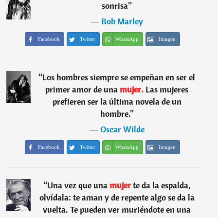
sonrisa
”
―
Bob Marley
Facebook
Twitter
WhatsApp
Imagen
“
Los hombres siempre se empeñan en ser el
primer amor de una
mujer.
Las mujeres
prefieren ser la última novela de un
hombre.
”
―
Oscar Wilde
Facebook
Twitter
WhatsApp
Imagen
“
Una vez que una
mujer
te da la espalda,
olvídala: te aman y de repente algo se da la
vuelta. Te pueden ver muriéndote en una