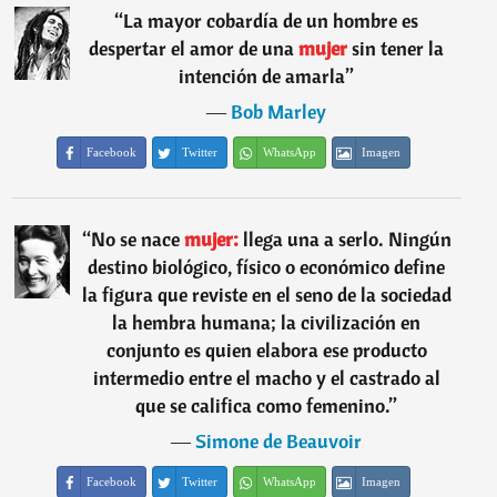
“
La mayor cobardía de un hombre es
despertar el amor de una
mujer
sin tener la
intención de amarla
”
―
Bob Marley
Facebook
Twitter
WhatsApp
Imagen
“
No se nace
mujer:
llega una a serlo. Ningún
destino biológico, físico o económico define
la figura que reviste en el seno de la sociedad
la hembra humana; la civilización en
conjunto es quien elabora ese producto
intermedio entre el macho y el castrado al
que se califica como femenino.
”
―
Simone de Beauvoir
Facebook
Twitter
WhatsApp
Imagen