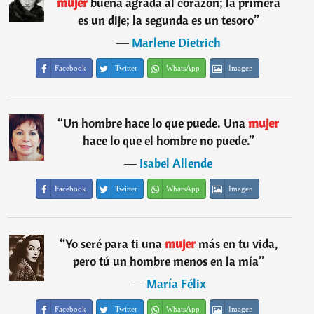
mujer
buena agrada al corazón; la primera
es un dije; la segunda es un tesoro
”
―
Marlene Dietrich
Facebook
Twitter
WhatsApp
Imagen
“
Un hombre hace lo que puede. Una
mujer
hace lo que el hombre no puede.
”
―
Isabel Allende
Facebook
Twitter
WhatsApp
Imagen
“
Yo seré para ti una
mujer
más en tu vida,
pero tú un hombre menos en la mía
”
―
María Félix
Facebook
Twitter
WhatsApp
Imagen