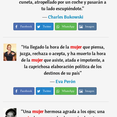
cuneta, atropellado por un coche y pasarán a
tu lado escupiéndote.
”
―
Charles Bukowski
Facebook
Twitter
WhatsApp
Imagen
“
Ha llegado la hora de la
mujer
que piensa,
juzga, rechaza o acepta, y ha muerto la hora
de la
mujer
que asiste, atada e impotente, a
la caprichosa elaboración política de los
destinos de su país
”
―
Eva Perón
Facebook
Twitter
WhatsApp
Imagen
“
Una
mujer
hermosa agrada a los ojos; una