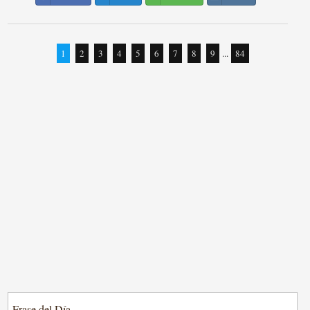
1
2
3
4
5
6
7
8
9
...
84
Frase del Día