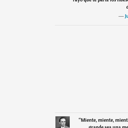
―
J
“
Miente, miente, mient
grande sea una m