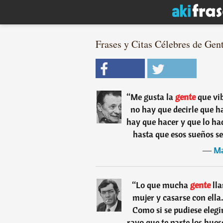
Frases y Citas Célebres de Gent
“
Me gusta la
gente
que vi
no hay que decirle que ha
hay que hacer y que lo ha
hasta que esos sueños se
―
Ma
“
Lo que mucha
gente
ll
mujer y casarse con ella. 
Como si se pudiese elegi
rayo que te parte los hues