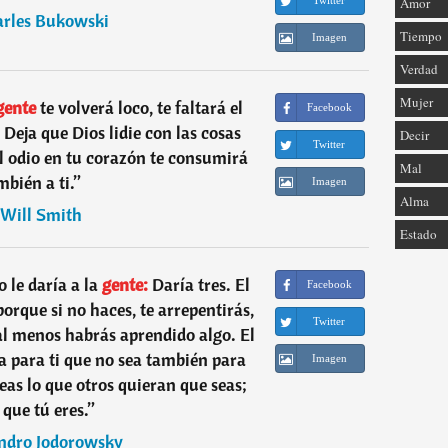
Twitter
Amor
rles Bukowski
Tiempo
Imagen
Verdad
Mujer
gente
te volverá loco, te faltará el
Facebook
 Deja que Dios lidie con las cosas
Decir
Twitter
l odio en tu corazón te consumirá
Mal
mbién a ti.
”
Imagen
Alma
Will Smith
Estado
 le daría a la
gente:
Daría tres. El
Facebook
orque si no haces, te arrepentirás,
Twitter
 al menos habrás aprendido algo. El
 para ti que no sea también para
Imagen
seas lo que otros quieran que seas;
 que tú eres.
”
ndro Jodorowsky