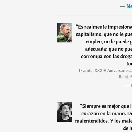
―
Ne
“
Es realmente impresionan
capitalismo, que no le pu
empleo, no le puede g
adecuada; que no pue
corrompa con las drogas
to
[Fuente: XXXIV Aniversario del
Reloj, 1
―
“
Siempre es mejor que 
corazon en la mano. De
malentendidos. Y los male
de i