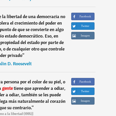
 la libertad de una democracia no
Facebook
olera el crecimiento del poder en
Twitter
punto de que se convierte en algo
io estado democrático. Eso, en
Imagen
a propiedad del estado por parte de
, o de cualquier otro que controle
oder privado
”
lin D. Roosevelt
 persona por el color de su piel, o
Facebook
a
gente
tiene que aprender a odiar,
Twitter
der a odiar, también se les puede
llega más naturalmente al corazón
Imagen
ue su contrario.
”
o a la libertad (1995)]