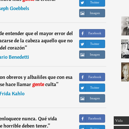
Twitter
seph Goebbels
Imagen
de entender que el mayor error del
Facebook
acarse de la cabeza aquello que no
Twitter
 del corazón
”
Imagen
rio Benedetti
con obreros y albañiles que con esa
Facebook
 se hace llamar
gente
culta
”
Twitter
Frida Kahlo
Imagen
enloquece nunca. Qué vida
Facebook
Vida
 horrible deben tener.
”