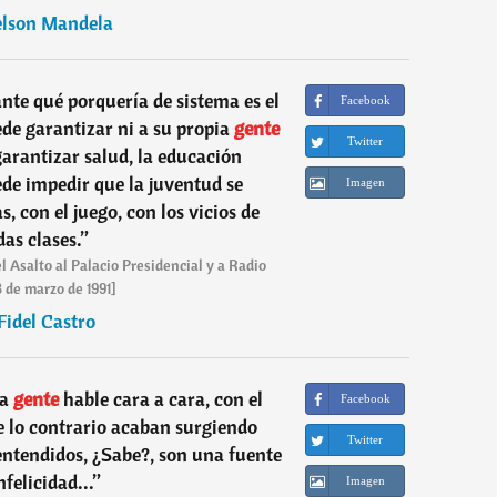
lson Mandela
te qué porquería de sistema es el
Facebook
ede garantizar ni a su propia
gente
Twitter
arantizar salud, la educación
de impedir que la juventud se
Imagen
, con el juego, con los vicios de
das clases.
”
 Asalto al Palacio Presidencial y a Radio
3 de marzo de 1991]
Fidel Castro
la
gente
hable cara a cara, con el
Facebook
 lo contrario acaban surgiendo
Twitter
ntendidos, ¿Sabe?, son una fuente
nfelicidad...
”
Imagen