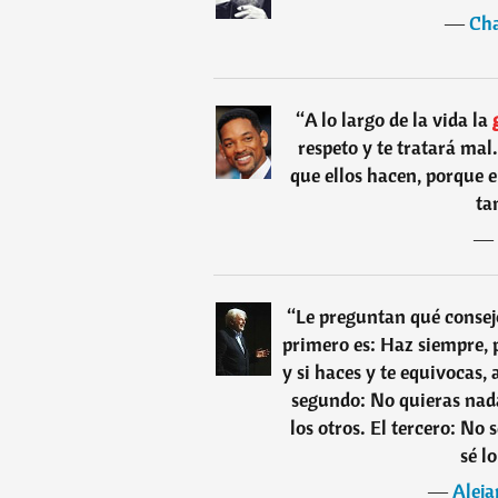
―
Cha
“
A lo largo de la vida la
respeto y te tratará mal.
que ellos hacen, porque e
ta
―
“
Le preguntan qué consejo
primero es: Haz siempre, p
y si haces y te equivocas,
segundo: No quieras nada
los otros. El tercero: No 
sé lo
―
Aleja