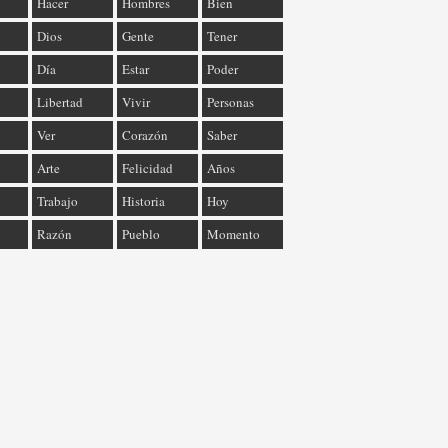
Hacer
Hombres
Bien
Dios
Gente
Tener
Día
Estar
Poder
Libertad
Vivir
Personas
Ver
Corazón
Saber
Arte
Felicidad
Años
Trabajo
Historia
Hoy
Razón
Pueblo
Momento