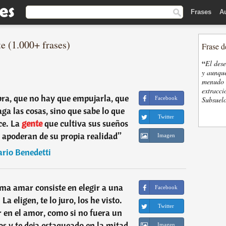
Frases
A
e (1.000+ frases)
Frase d
“
El des
y aunque
menudo t
extracci
bra, que no hay que empujarla, que
Facebook
Subsuelo
ga las cosas, sino que sabe lo que
Twitter
ce. La
gente
que cultiva sus sueños
 apoderan de su propia realidad
”
Imagen
rio Benedetti
ama amar consiste en elegir a una
Facebook
La eligen, te lo juro, los he visto.
Twitter
r en el amor, como si no fuera un
os y te deja estaqueado en la mitad
Imagen