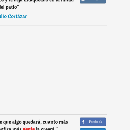
del patio
”
ulio Cortázar
e que algo quedará, cuanto más
Facebook
entira más
gente
la creerá.
”