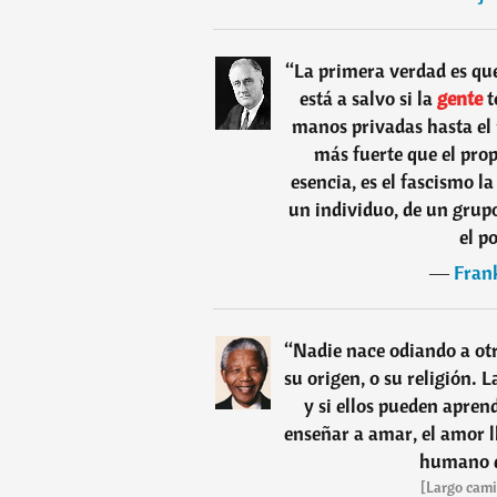
“
La primera verdad es que
está a salvo si la
gente
t
manos privadas hasta el 
más fuerte que el prop
esencia, es el fascismo l
un individuo, de un grupo
el p
―
Frank
“
Nadie nace odiando a otra
su origen, o su religión. L
y si ellos pueden apren
enseñar a amar, el amor 
humano q
[Largo camin