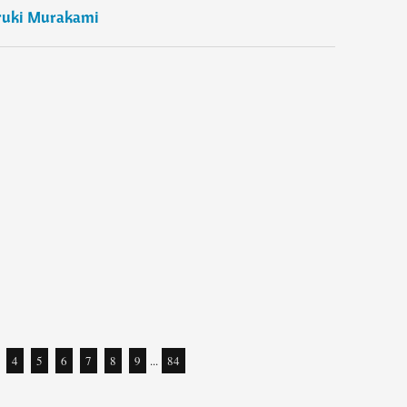
ruki Murakami
4
5
6
7
8
9
...
84