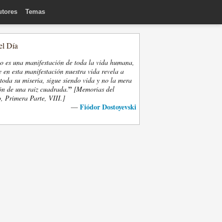
utores
Temas
el Día
eo es una manifestación de toda la vida humana,
 en esta manifestación nuestra vida revela a
oda su miseria, sigue siendo vida y no la mera
”
ón de una raiz cuadrada.
[Memorias del
, Primera Parte, VIII.]
Fiódor Dostoyevski
—