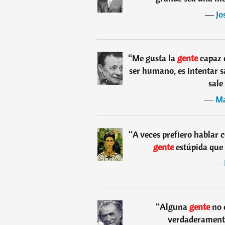
―
Jo
“
Me gusta la
gente
capaz 
ser humano, es intentar s
sale
―
Ma
“
A veces prefiero hablar 
gente
estúpida que
―
“
Alguna
gente
no 
verdaderamente