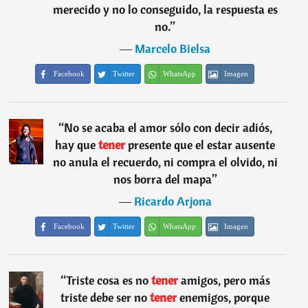
merecido y no lo conseguido, la respuesta es
no.
”
―
Marcelo Bielsa
Facebook
Twitter
WhatsApp
Imagen
“
No se acaba el amor sólo con decir adiós,
hay que
tener
presente que el estar ausente
no anula el recuerdo, ni compra el olvido, ni
nos borra del mapa
”
―
Ricardo Arjona
Facebook
Twitter
WhatsApp
Imagen
“
Triste cosa es no
tener
amigos, pero más
triste debe ser no
tener
enemigos, porque