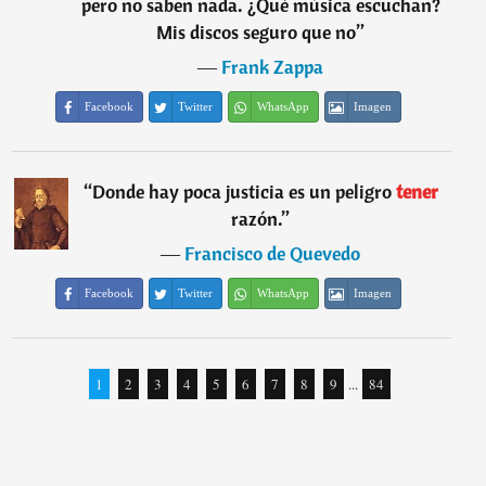
pero no saben nada. ¿Qué música escuchan?
Mis discos seguro que no
”
―
Frank Zappa
Facebook
Twitter
WhatsApp
Imagen
“
Donde hay poca justicia es un peligro
tener
razón.
”
―
Francisco de Quevedo
Facebook
Twitter
WhatsApp
Imagen
1
2
3
4
5
6
7
8
9
...
84