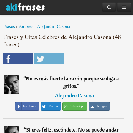
Frases
›
Autores
›
Alejandro Casona
Frases y Citas Célebres de Alejandro Casona (48
frases)
“
No es más fuerte la razón porque se diga a
gritos.
”
―
Alejandro Casona
Facebook
Twitter
WhatsApp
Imagen
“
Si eres feliz, escóndete. No se puede andar