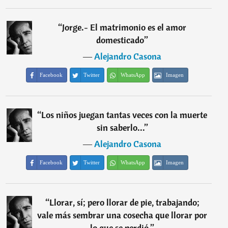
“
Jorge.- El matrimonio es el amor
domesticado
”
―
Alejandro Casona
Facebook
Twitter
WhatsApp
Imagen
“
Los niños juegan tantas veces con la muerte
sin saberlo...
”
―
Alejandro Casona
Facebook
Twitter
WhatsApp
Imagen
“
Llorar, sí; pero llorar de pie, trabajando;
vale más sembrar una cosecha que llorar por
lo que se perdió.
”