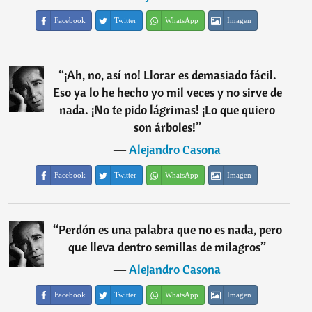
Facebook
Twitter
WhatsApp
Imagen
“
¡Ah, no, así no! Llorar es demasiado fácil.
Eso ya lo he hecho yo mil veces y no sirve de
nada. ¡No te pido lágrimas! ¡Lo que quiero
son árboles!
”
―
Alejandro Casona
Facebook
Twitter
WhatsApp
Imagen
“
Perdón es una palabra que no es nada, pero
que lleva dentro semillas de milagros
”
―
Alejandro Casona
Facebook
Twitter
WhatsApp
Imagen