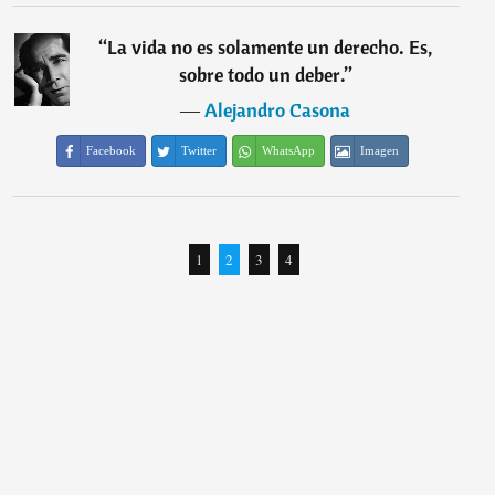
“
La vida no es solamente un derecho. Es,
sobre todo un deber.
”
―
Alejandro Casona
Facebook
Twitter
WhatsApp
Imagen
1
2
3
4