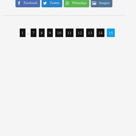
Facebook
Twitter
WhatsApp
Imagen
1
...
7
8
9
10
11
12
13
14
15