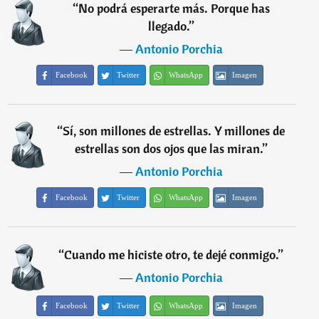
“
No podrá esperarte más. Porque has
llegado.
”
―
Antonio Porchia
Facebook
Twitter
WhatsApp
Imagen
“
Sí, son millones de estrellas. Y millones de
estrellas son dos ojos que las miran.
”
―
Antonio Porchia
Facebook
Twitter
WhatsApp
Imagen
“
Cuando me hiciste otro, te dejé conmigo.
”
―
Antonio Porchia
Facebook
Twitter
WhatsApp
Imagen