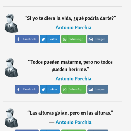
“
Si yo te diera la vida, ¿qué podría darte?
”
―
Antonio Porchia
Facebook
Twitter
WhatsApp
Imagen
“
Todos pueden matarme, pero no todos
pueden herirme.
”
―
Antonio Porchia
Facebook
Twitter
WhatsApp
Imagen
“
Las alturas guían, pero en las alturas.
”
―
Antonio Porchia