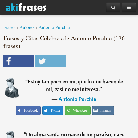
Frases
›
Autores
›
Antonio Porchia
Frases y Citas Célebres de Antonio Porchia (176
frases)
“
Estoy tan poco en mí, que lo que hacen de
mí, casi no me interesa.
”
―
Antonio Porchia
Facebook
Twitter
WhatsApp
Imagen
“
Un alma santa no nace de un paraíso; nace