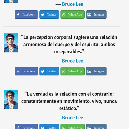
―
Bruce Lee
Facebook
Twitter
WhatsApp
Imagen
“
La percepción corporal sugiere una relación
armoniosa del cuerpo y del espíritu, ambos
inseparables.
”
―
Bruce Lee
Facebook
Twitter
WhatsApp
Imagen
“
La verdad es la relación con el contrario;
constantemente en movimiento, vivo, nunca
estático.
”
―
Bruce Lee
Facebook
Twitter
WhatsApp
Imagen