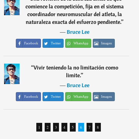
comience la competición, fija en el sistema
coordinador neuromuscular del atleta, la
naturaleza exacta del esfuerzo pendiente.
”
―
Bruce Lee
Facebook
Twitter
WhatsApp
Imagen
“
Vivir teniendo la no limitación como
limite.
”
―
Bruce Lee
Facebook
Twitter
WhatsApp
Imagen
1
2
3
4
5
6
7
8