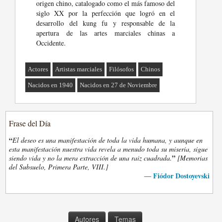
origen chino, catalogado como el más famoso del
siglo XX por la perfección que logró en el
desarrollo del kung fu y responsable de la
apertura de las artes marciales chinas a
Occidente.
Actores
Artistas marciales
Filósofos
Chinos
Nacidos en 1940
Nacidos en 27 de Noviembre
Frase del Día
“
El deseo es una manifestación de toda la vida humana, y aunque en
esta manifestación nuestra vida revela a menudo toda su miseria, sigue
”
siendo vida y no la mera extracción de una raiz cuadrada.
[Memorias
del Subsuelo, Primera Parte, VIII.]
Fiódor Dostoyevski
—
Autores
Temas