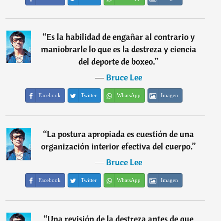
“
Es la habilidad de engañar al contrario y
maniobrarle lo que es la destreza y ciencia
del deporte de boxeo.
”
―
Bruce Lee
Facebook
Twitter
WhatsApp
Imagen
“
La postura apropiada es cuestión de una
organización interior efectiva del cuerpo.
”
―
Bruce Lee
Facebook
Twitter
WhatsApp
Imagen
“
Una revisión de la destreza antes de que