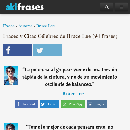
Frases
›
Autores
›
Bruce Lee
Frases y Citas Célebres de Bruce Lee (94 frases)
“
La potencia al golpear viene de una torsión
rápida de la cintura, y no de un movimiento
oscilante de balanceo.
”
―
Bruce Lee
Facebook
Twitter
WhatsApp
Imagen
“
Tome lo mejor de cada pensamiento, no