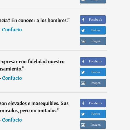
encia? En conocer a los hombres.
”
Facebook
―
Confucio
Twitter
Imagen
expresar con fidelidad nuestro
Facebook
nsamiento.
”
Twitter
―
Confucio
Imagen
son elevados e inasequibles. Sus
Facebook
mirados, pero no imitados.
”
Twitter
―
Confucio
Imagen