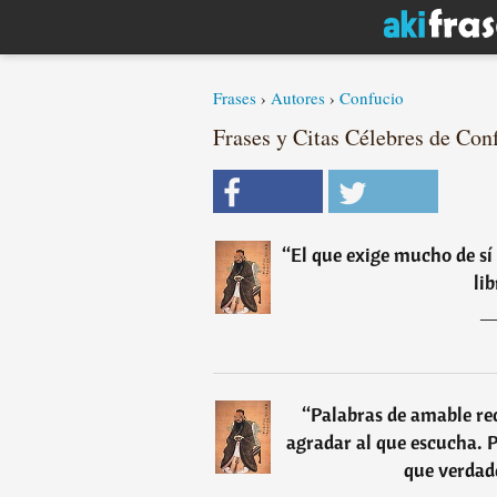
Frases
›
Autores
›
Confucio
Frases y Citas Célebres de Conf
“
El que exige mucho de sí
lib
“
Palabras de amable r
agradar al que escucha. P
que verdad