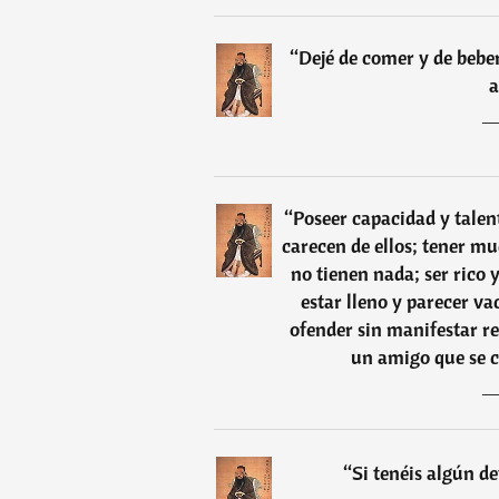
“
Dejé de comer y de beber
a
“
Poseer capacidad y talent
carecen de ellos; tener mu
no tienen nada; ser rico
estar lleno y parecer va
ofender sin manifestar re
un amigo que se c
“
Si tenéis algún de