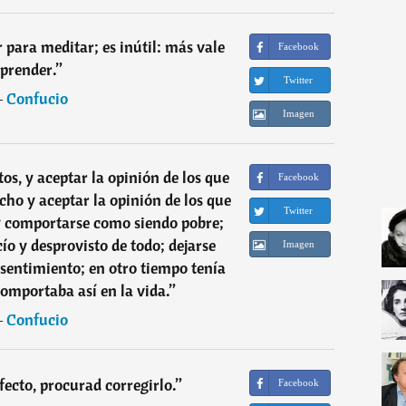
 para meditar; es inútil: más vale
Facebook
prender.
”
Twitter
―
Confucio
Imagen
os, y aceptar la opinión de los que
Facebook
cho y aceptar la opinión de los que
Twitter
 y comportarse como siendo pobre;
cío y desprovisto de todo; dejarse
Imagen
sentimiento; en otro tiempo tenía
omportaba así en la vida.
”
―
Confucio
fecto, procurad corregirlo.
”
Facebook