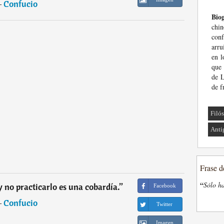
―
Confucio
Biog
chi
conf
arru
en l
que 
de L
de f
Filó
Anti
Frase d
“
Sólo ha
y no practicarlo es una cobardía.
”
Facebook
―
Confucio
Twitter
Imagen