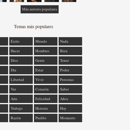
Más autores populares
Temas más populares
Éxito
Mundo
Nada
Hacer
Hombres
Bien
Dios
Gente
Tener
Día
Estar
Poder
Libertad
Vivir
Personas
Ver
Corazón
Saber
Arte
Felicidad
Años
Trabajo
Historia
Hoy
Razón
Pueblo
Momento