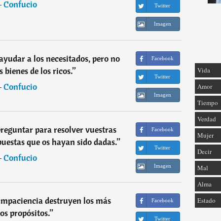
―
Confucio
Twitter
Imagen
yudar a los necesitados, pero no
Facebook
 bienes de los ricos.
”
Vida
Twitter
―
Confucio
Amor
Imagen
Tiempo
Verdad
reguntar para resolver vuestras
Facebook
Mujer
puestas que os hayan sido dadas.
”
Twitter
Decir
―
Confucio
Imagen
Mal
Alma
 impaciencia destruyen los más
Estado
Facebook
os propósitos.
”
Twitter