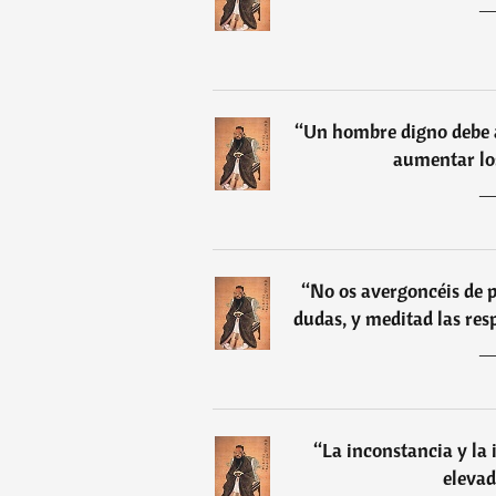
“
Un hombre digno debe a
aumentar los
“
No os avergoncéis de p
dudas, y meditad las res
“
La inconstancia y la
elevad