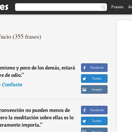
Frases
A
ucio (355 frases)
 mismo y poco de los demás, estará
Facebook
re de odio.
”
Twitter
―
Confucio
Imagen
econvención no pueden menos de
Facebook
ero la meditación sobre ellas es lo
Twitter
eramente importa.
”
Imagen