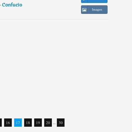
―
Confucio
Imagen
16
17
18
19
20
...
30