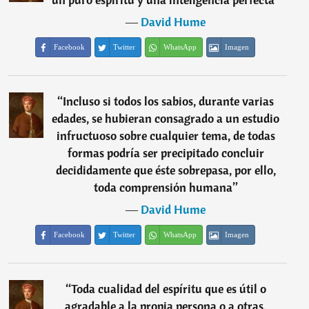
―
David Hume
Facebook
Twitter
WhatsApp
Imagen
“
Incluso si todos los sabios, durante varias
edades, se hubieran consagrado a un estudio
infructuoso sobre cualquier tema, de todas
formas podría ser precipitado concluir
decididamente que éste sobrepasa, por ello,
toda comprensión humana
”
―
David Hume
Facebook
Twitter
WhatsApp
Imagen
“
Toda cualidad del espíritu que es útil o
agradable a la propia persona o a otras,