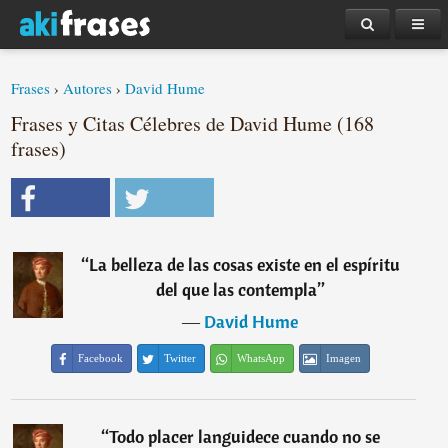
Frases
›
Autores
›
David Hume
Frases y Citas Célebres de David Hume (168
frases)
“
La belleza de las cosas existe en el espíritu
del que las contempla
”
―
David Hume
Facebook
Twitter
WhatsApp
Imagen
“
Todo placer languidece cuando no se