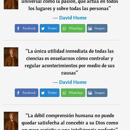
universal como la pasión, que actúa en todos
los lugares y sobre todas las personas
”
―
David Hume
Facebook
Twitter
WhatsApp
Imagen
“
La única utilidad inmediata de todas las
ciencias es enseñarnos cómo controlar y
regular acontecimientos por medio de sus
causas
”
―
David Hume
Facebook
Twitter
WhatsApp
Imagen
“
La débil comprensión humana no puede
quedar satisfecha al concebir a su Dios como
un puro espíritu y una inteligencia perfecta
”