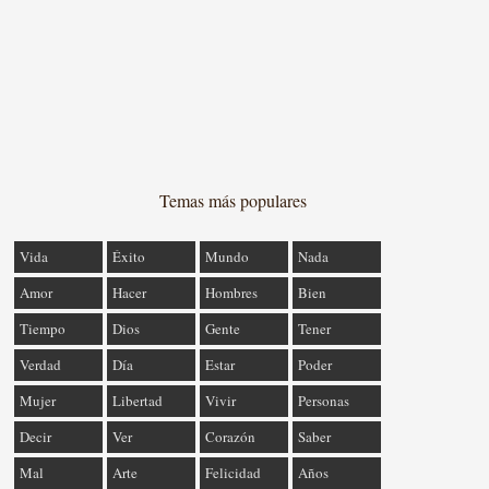
Temas más populares
Vida
Éxito
Mundo
Nada
Amor
Hacer
Hombres
Bien
Tiempo
Dios
Gente
Tener
Verdad
Día
Estar
Poder
Mujer
Libertad
Vivir
Personas
Decir
Ver
Corazón
Saber
Mal
Arte
Felicidad
Años