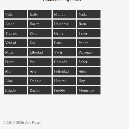
Vida
Éxito
Mundo
Nada
Amor
Hacer
Hombres
Bien
Tiempo
Dios
Gente
Tener
Verdad
Día
Estar
Poder
Mujer
Libertad
Vivir
Personas
Decir
Ver
Corazón
Saber
Mal
Arte
Felicidad
Años
Alma
Trabajo
Historia
Hoy
Estado
Razón
Pueblo
Momento
© 2013-2026 Aki Frases