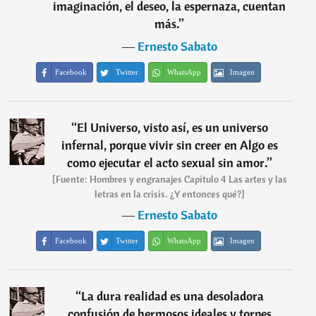
imaginación, el deseo, la espernaza, cuentan
más.
”
―
Ernesto Sabato
Facebook
Twitter
WhatsApp
Imagen
“
El Universo, visto así, es un universo
infernal, porque vivir sin creer en Algo es
como ejecutar el acto sexual sin amor.
”
[Fuente: Hombres y engranajes Capítulo 4 Las artes y las
letras en la crisis. ¿Y entonces qué?]
―
Ernesto Sabato
Facebook
Twitter
WhatsApp
Imagen
“
La dura realidad es una desoladora
confusión de hermosos ideales y torpes