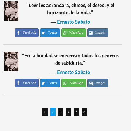
“
Leer les agrandará, chicos, el deseo, y el
horizonte de la vida.
”
―
Ernesto Sabato
Facebook
Twitter
WhatsApp
Imagen
“
En la bondad se encierran todos los géneros
de sabiduría.
”
―
Ernesto Sabato
Facebook
Twitter
WhatsApp
Imagen
1
2
3
4
5
6