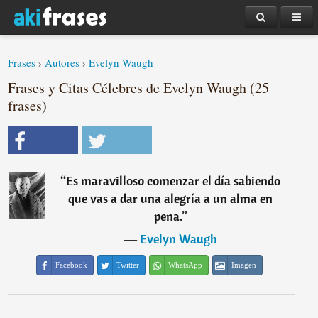
Frases
›
Autores
›
Evelyn Waugh
Frases y Citas Célebres de Evelyn Waugh (25
frases)
“
Es maravilloso comenzar el día sabiendo
que vas a dar una alegría a un alma en
pena.
”
―
Evelyn Waugh
Facebook
Twitter
WhatsApp
Imagen