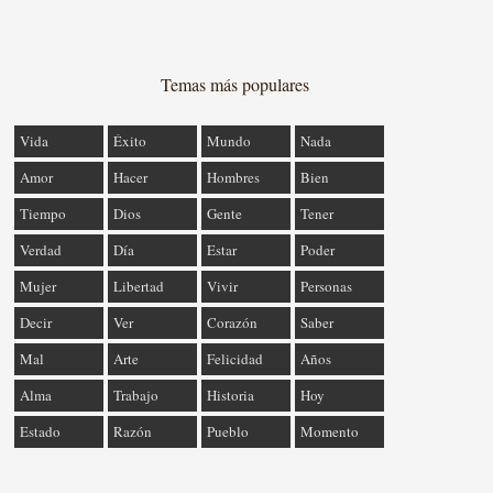
Temas más populares
Vida
Éxito
Mundo
Nada
Amor
Hacer
Hombres
Bien
Tiempo
Dios
Gente
Tener
Verdad
Día
Estar
Poder
Mujer
Libertad
Vivir
Personas
Decir
Ver
Corazón
Saber
Mal
Arte
Felicidad
Años
Alma
Trabajo
Historia
Hoy
Estado
Razón
Pueblo
Momento