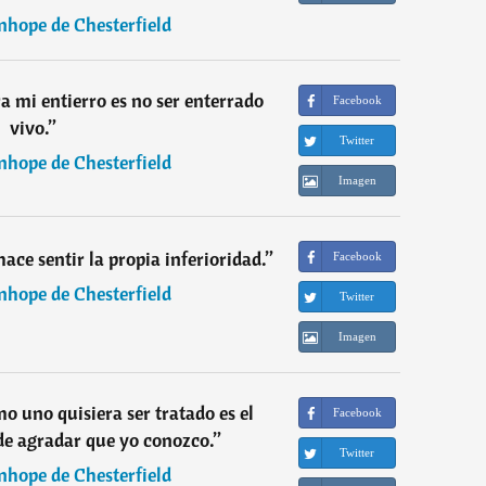
nhope de Chesterfield
a mi entierro es no ser enterrado
Facebook
vivo.
”
Twitter
nhope de Chesterfield
Imagen
hace sentir la propia inferioridad.
”
Facebook
nhope de Chesterfield
Twitter
Imagen
o uno quisiera ser tratado es el
Facebook
e agradar que yo conozco.
”
Twitter
nhope de Chesterfield