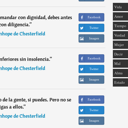
Vida
Amor
 mandar con dignidad, debes antes
Facebook
con diligencia.
”
Tiempo
Twitter
nhope de Chesterfield
Verdad
Imagen
Mujer
Decir
nferiores sin insolencia.
”
Facebook
Mal
nhope de Chesterfield
Twitter
Alma
Imagen
Estado
 de la gente, si puedes. Pero no se
Facebook
igas a ellos.
”
Twitter
nhope de Chesterfield
Imagen