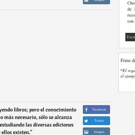
Ches
de 
reco
con 
Escri
Frase d
“
El rega
el ejemp
eyendo libros; pero el conocimiento
Facebook
 más necesario, sólo se alcanza
Twitter
estudiando las diversas ediciones
 ellos existen.
”
Imagen