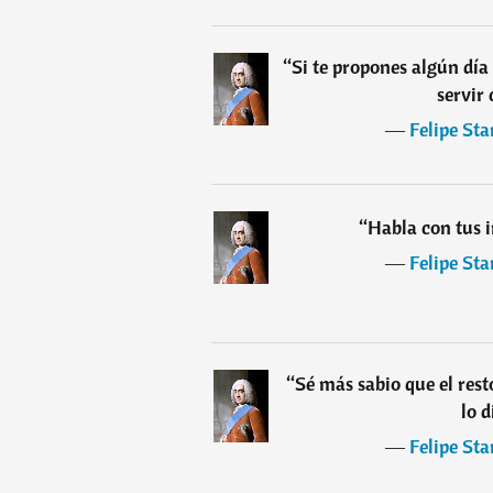
“
Si te propones algún día
servir 
―
Felipe Sta
“
Habla con tus i
―
Felipe Sta
“
Sé más sabio que el resto
lo d
―
Felipe Sta