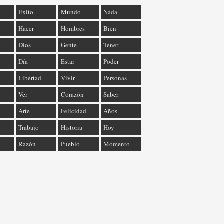
Éxito
Mundo
Nada
Hacer
Hombres
Bien
Dios
Gente
Tener
Día
Estar
Poder
Libertad
Vivir
Personas
Ver
Corazón
Saber
Arte
Felicidad
Años
Trabajo
Historia
Hoy
Razón
Pueblo
Momento