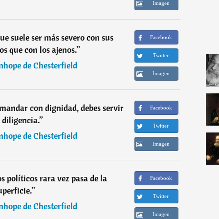
Imagen
que suele ser más severo con sus
Facebook
os que con los ajenos.
”
Twitter
nhope de Chesterfield
Imagen
 mandar con dignidad, debes servir
Facebook
 diligencia.
”
Twitter
nhope de Chesterfield
Imagen
s políticos rara vez pasa de la
Facebook
uperficie.
”
Twitter
nhope de Chesterfield
Imagen