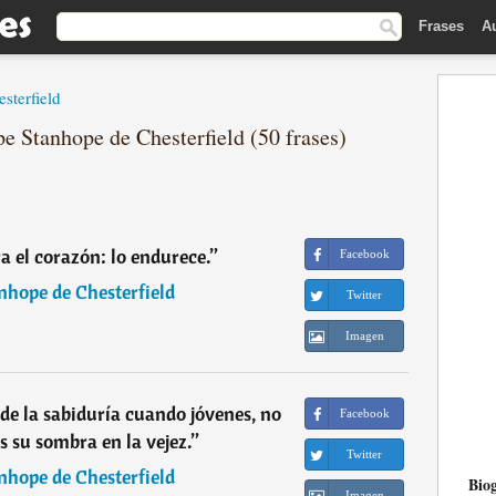
Frases
A
sterfield
pe Stanhope de Chesterfield (50 frases)
a el corazón: lo endurece.
”
Facebook
nhope de Chesterfield
Twitter
Imagen
 de la sabiduría cuando jóvenes, no
Facebook
s su sombra en la vejez.
”
Twitter
nhope de Chesterfield
Biog
Imagen