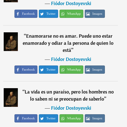
―
Fiódor Dostoyevski
Facebook
Twitter
WhatsApp
Imagen
“
Enamorarse no es amar. Puede uno estar
enamorado y odiar a la persona de quien lo
está
”
―
Fiódor Dostoyevski
Facebook
Twitter
WhatsApp
Imagen
“
La vida es un paraíso, pero los hombres no
lo saben ni se preocupan de saberlo
”
―
Fiódor Dostoyevski
Facebook
Twitter
WhatsApp
Imagen