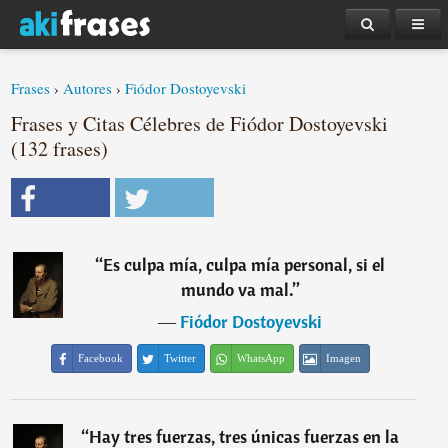
Frases
›
Autores
›
Fiódor Dostoyevski
Frases y Citas Célebres de Fiódor Dostoyevski
(132 frases)
“
Es culpa mía, culpa mía personal, si el
mundo va mal.
”
―
Fiódor Dostoyevski
Facebook
Twitter
WhatsApp
Imagen
“
Hay tres fuerzas, tres únicas fuerzas en la