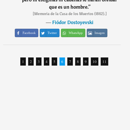
que es un hombre.
”
[Memoria de la Casa de los Muertos (1862).]
―
Fiódor Dostoyevski
Facebook
Twitter
WhatsApp
Imagen
1
2
3
4
5
6
7
8
9
10
11