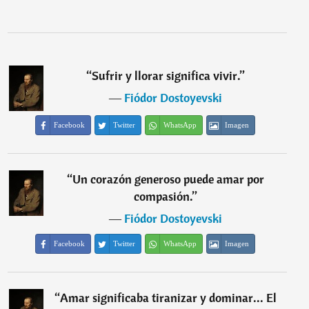
“
Sufrir y llorar significa vivir.
”
―
Fiódor Dostoyevski
Facebook
Twitter
WhatsApp
Imagen
“
Un corazón generoso puede amar por
compasión.
”
―
Fiódor Dostoyevski
Facebook
Twitter
WhatsApp
Imagen
“
Amar significaba tiranizar y dominar... El