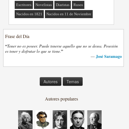
Escritores
Novelistas
Diaristas
Rusos
Nacidos en 1821
Nacidos en 11 de Noviembre
Frase del Día
“
Tener no es poseer. Puede tenerse aquello que no se desea. Posesión
”
es tener y disfrutar lo que se tiene.
José Saramago
—
Autores
Temas
Autores populares