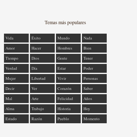
Temas más populares
Vida
Éxito
Mundo
Nada
Amor
Hacer
Hombres
Bien
Tiempo
Dios
Gente
Tener
Verdad
Día
Estar
Poder
Mujer
Libertad
Vivir
Personas
Decir
Ver
Corazón
Saber
Mal
Arte
Felicidad
Años
Alma
Trabajo
Historia
Hoy
Estado
Razón
Pueblo
Momento