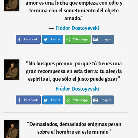
amor es una lucha que empieza con odio y
termina con el sometimiento del objeto
amado.
”
―
Fiódor Dostoyevski
Facebook
Twitter
WhatsApp
Imagen
“
No busques premio, porque tú tienes una
gran recompensa en esta tierra: tu alegría
espiritual, que sólo el justo puede gozar
”
―
Fiódor Dostoyevski
Facebook
Twitter
WhatsApp
Imagen
“
Demasiados, demasiados enigmas pesan
sobre el hombre en este mundo
”