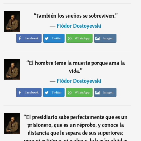
“
También los sueños se sobreviven.
”
―
Fiódor Dostoyevski
Facebook
Twitter
WhatsApp
Imagen
“
El hombre teme la muerte porque ama la
vida.
”
―
Fiódor Dostoyevski
Facebook
Twitter
WhatsApp
Imagen
“
El presidiario sabe perfectamente que es un
prisionero, que es un réprobo, y conoce la
distancia que le separa de sus superiores;
pero ni estigmas ni cadenas le harán olvidar