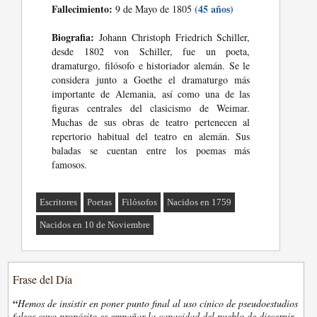
Fallecimiento:
(45 años)
9 de Mayo de 1805
Biografia:
Johann Christoph Friedrich Schiller,
desde 1802 von Schiller, fue un poeta,
dramaturgo, filósofo e historiador alemán. Se le
considera junto a Goethe el dramaturgo más
importante de Alemania, así como una de las
figuras centrales del clasicismo de Weimar.
Muchas de sus obras de teatro pertenecen al
repertorio habitual del teatro en alemán. Sus
baladas se cuentan entre los poemas más
famosos.
Escritores
Poetas
Filósofos
Nacidos en 1759
Nacidos en 10 de Noviembre
Frase del Día
“
Hemos de insistir en poner punto final al uso cínico de pseudoestudios
falsos cuyo propósito es empañar la capacidad del pueblo de discernir