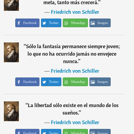
meta, tanto más crecerá.
”
―
Friedrich von Schiller
Facebook
Twitter
WhatsApp
Imagen
“
Sólo la fantasía permanece siempre joven;
lo que no ha ocurrido jamás no envejece
nunca.
”
―
Friedrich von Schiller
Facebook
Twitter
WhatsApp
Imagen
“
La libertad sólo existe en el mundo de los
sueños.
”
―
Friedrich von Schiller
Facebook
Twitter
WhatsApp
Imagen