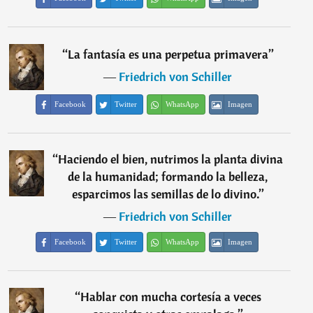
“
La fantasía es una perpetua primavera
”
―
Friedrich von Schiller
Facebook
Twitter
WhatsApp
Imagen
“
Haciendo el bien, nutrimos la planta divina
de la humanidad; formando la belleza,
esparcimos las semillas de lo divino.
”
―
Friedrich von Schiller
Facebook
Twitter
WhatsApp
Imagen
“
Hablar con mucha cortesía a veces