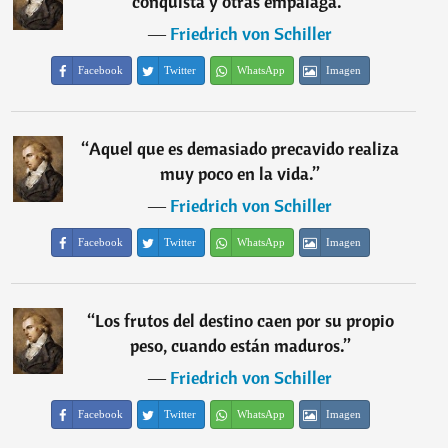
conquista y otras empalaga.
”
―
Friedrich von Schiller
Facebook
Twitter
WhatsApp
Imagen
“
Aquel que es demasiado precavido realiza
muy poco en la vida.
”
―
Friedrich von Schiller
Facebook
Twitter
WhatsApp
Imagen
“
Los frutos del destino caen por su propio
peso, cuando están maduros.
”
―
Friedrich von Schiller
Facebook
Twitter
WhatsApp
Imagen