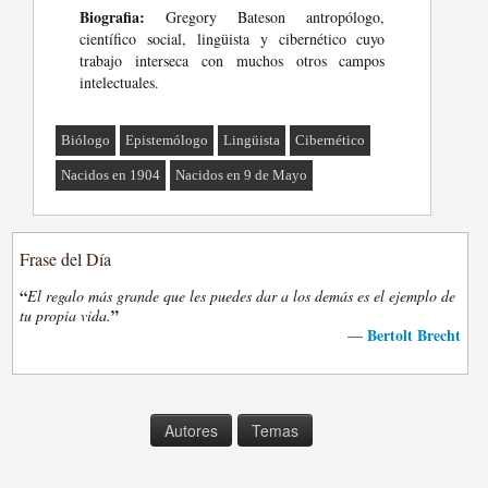
Biografia:
Gregory Bateson antropólogo,
científico social, lingüista y cibernético cuyo
trabajo interseca con muchos otros campos
intelectuales.
Biólogo
Epistemólogo
Lingüista
Cibernético
Nacidos en 1904
Nacidos en 9 de Mayo
Frase del Día
“
El regalo más grande que les puedes dar a los demás es el ejemplo de
”
tu propia vida.
Bertolt Brecht
—
Autores
Temas