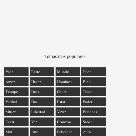
Temas más populares
Vida
Éxito
Mundo
Nada
Amor
Hacer
Hombres
Bien
Tiempo
Dios
Gente
Tener
Verdad
Día
Estar
Poder
Mujer
Libertad
Vivir
Personas
Decir
Ver
Corazón
Saber
Mal
Arte
Felicidad
Años