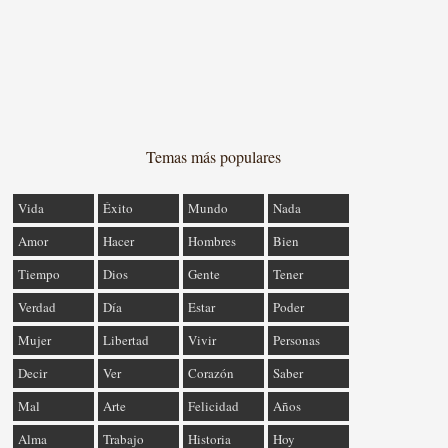
Temas más populares
Vida
Éxito
Mundo
Nada
Amor
Hacer
Hombres
Bien
Tiempo
Dios
Gente
Tener
Verdad
Día
Estar
Poder
Mujer
Libertad
Vivir
Personas
Decir
Ver
Corazón
Saber
Mal
Arte
Felicidad
Años
Alma
Trabajo
Historia
Hoy