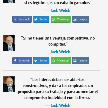
si es legítima, es un caballo ganador.
”
―
Jack Welch
Facebook
Twitter
WhatsApp
Imagen
“
Si no tienes una ventaja competitiva, no
compitas.
”
―
Jack Welch
Facebook
Twitter
WhatsApp
Imagen
“
Los líderes deben ser abiertos,
constructivos, y dar a los empleados un
propósito para su trabajo y para aumentar el
compromiso individual con la firma.
”
―
Jack Welch