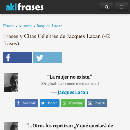
Frases
›
Autores
›
Jacques Lacan
Frases y Citas Célebres de Jacques Lacan (42
frases)
“
La mujer no existe.
”
[Original: La femme n'existe pas.]
―
Jacques Lacan
Facebook
Twitter
WhatsApp
Imagen
“
...Otros los repetiran ¿Y qué quedará de