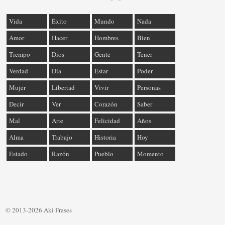
Vida
Éxito
Mundo
Nada
Amor
Hacer
Hombres
Bien
Tiempo
Dios
Gente
Tener
Verdad
Día
Estar
Poder
Mujer
Libertad
Vivir
Personas
Decir
Ver
Corazón
Saber
Mal
Arte
Felicidad
Años
Alma
Trabajo
Historia
Hoy
Estado
Razón
Pueblo
Momento
© 2013-2026 Aki Frases