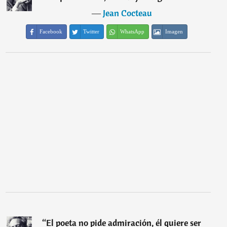
―
Jean Cocteau
Facebook
Twitter
WhatsApp
Imagen
“
El poeta no pide admiración, él quiere ser