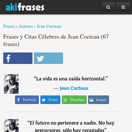
Frases
›
Autores
›
Jean Cocteau
Frases y Citas Célebres de Jean Cocteau (67
frases)
“
La vida es una caída horizontal.
”
―
Jean Cocteau
Facebook
Twitter
WhatsApp
Imagen
“
El futuro no pertenece a nadie. No hay
precursores, sólo hay rezagados
”