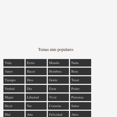
Temas más populares
Vida
Éxito
Mundo
Nada
Amor
Hacer
Hombres
Bien
Tiempo
Dios
Gente
Tener
Verdad
Día
Estar
Poder
Mujer
Libertad
Vivir
Personas
Decir
Ver
Corazón
Saber
Mal
Arte
Felicidad
Años