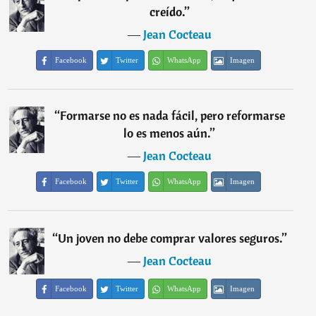
creído.
”
―
Jean Cocteau
Facebook
Twitter
WhatsApp
Imagen
“
Formarse no es nada fácil, pero reformarse
lo es menos aún.
”
―
Jean Cocteau
Facebook
Twitter
WhatsApp
Imagen
“
Un joven no debe comprar valores seguros.
”
―
Jean Cocteau
Facebook
Twitter
WhatsApp
Imagen