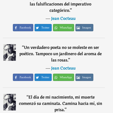
las falsificaciones del imperativo
categórico.
”
―
Jean Cocteau
Facebook
Twitter
WhatsApp
Imagen
“
Un verdadero poeta no se moleste en ser
poético. Tampoco un jardinero del aroma de
las rosas.
”
―
Jean Cocteau
Facebook
Twitter
WhatsApp
Imagen
“
El día de mi nacimiento, mi muerte
comenzó su caminata. Camina hacia mí, sin
prisa.
”