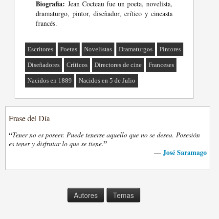
Biografia:
Jean Cocteau fue un poeta, novelista,
dramaturgo, pintor, diseñador, crítico y cineasta
francés.
Escritores
Poetas
Novelistas
Dramaturgos
Pintores
Diseñadores
Críticos
Directores de cine
Franceses
Nacidos en 1889
Nacidos en 5 de Julio
Frase del Día
“
Tener no es poseer. Puede tenerse aquello que no se desea. Posesión
”
es tener y disfrutar lo que se tiene.
José Saramago
—
Autores
Temas