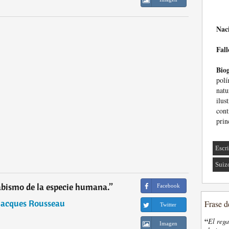
Nac
Fall
Biog
polí
natu
ilu
con
prin
Escri
Suiz
abismo de la especie humana.
”
Facebook
Jacques Rousseau
Frase d
Twitter
“
El rega
Imagen