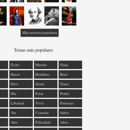
Más autores populares
Temas más populares
Éxito
Mundo
Nada
Hacer
Hombres
Bien
Dios
Gente
Tener
Día
Estar
Poder
Libertad
Vivir
Personas
Ver
Corazón
Saber
Arte
Felicidad
Años