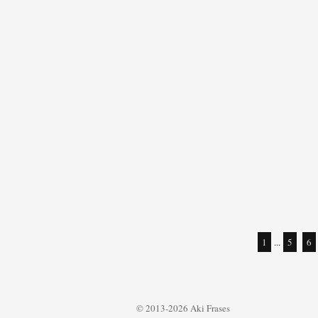
1
...
5
6
© 2013-2026 Aki Frases