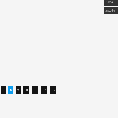
Alma
Estado
7
8
9
10
11
12
13