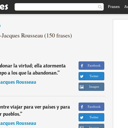
Frases
A
u
n-Jacques Rousseau (150 frases)
donar la virtud; ella atormenta
Facebook
po a los que la abandonan.
”
Twitter
Jacques Rousseau
Imagen
tre viajar para ver países y para
Facebook
r pueblos.
”
Twitter
Jacques Rousseau
Imagen