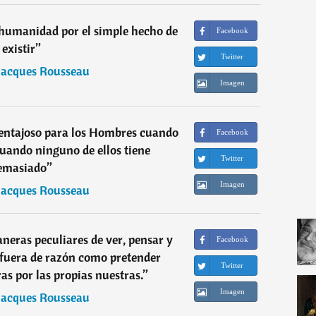
 humanidad por el simple hecho de
Facebook
existir
”
Twitter
Jacques Rousseau
Imagen
 ventajoso para los Hombres cuando
Facebook
cuando ninguno de ellos tiene
Twitter
emasiado
”
Imagen
Jacques Rousseau
aneras peculiares de ver, pensar y
Facebook
 fuera de razón como pretender
Twitter
as por las propias nuestras.
”
Imagen
Jacques Rousseau