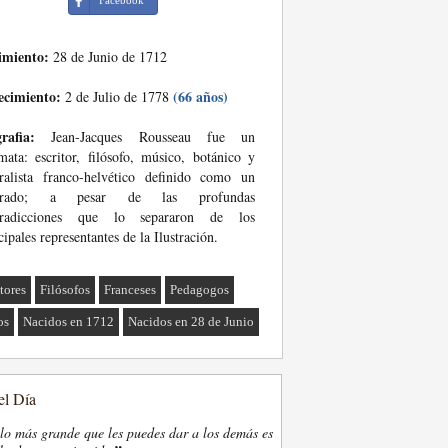
Facebook
imiento:
28 de Junio de 1712
ecimiento:
(66 años)
2 de Julio de 1778
rafia:
Jean-Jacques Rousseau fue un
mata: escritor, filósofo, músico, botánico y
ralista franco-helvético definido como un
strado; a pesar de las profundas
tradicciones que lo separaron de los
cipales representantes de la Ilustración.
tores
Filósofos
Franceses
Pedagogos
os
Nacidos en 1712
Nacidos en 28 de Junio
el Día
lo más grande que les puedes dar a los demás es