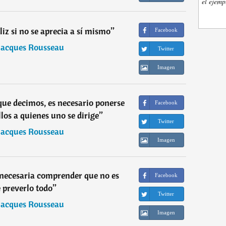
el ejemp
iz si no se aprecia a sí mismo
”
Facebook
Jacques Rousseau
Twitter
Imagen
que decimos, es necesario ponerse
Facebook
llos a quienes uno se dirige
”
Twitter
Jacques Rousseau
Imagen
necesaria comprender que no es
Facebook
e preverlo todo
”
Twitter
Jacques Rousseau
Imagen