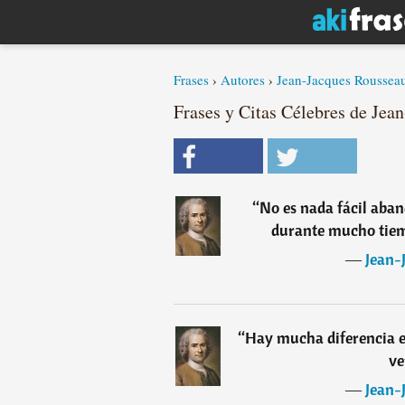
Frases
›
Autores
›
Jean-Jacques Roussea
Frases y Citas Célebres de Jea
“
No es nada fácil aban
durante mucho tiem
―
Jean-
“
Hay mucha diferencia en
ve
―
Jean-