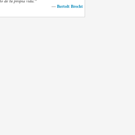
”
lo de tu propia vida.
Bertolt Brecht
—