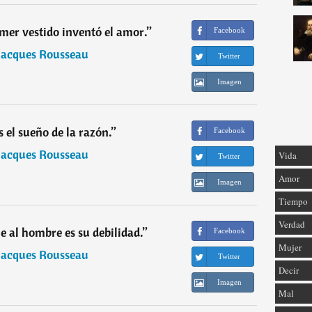
imer vestido inventó el amor.
”
Facebook
Jacques Rousseau
Twitter
Imagen
s el sueño de la razón.
”
Facebook
Jacques Rousseau
Vida
Twitter
Amor
Imagen
Tiempo
Verdad
e al hombre es su debilidad.
”
Facebook
Mujer
Jacques Rousseau
Twitter
Decir
Imagen
Mal