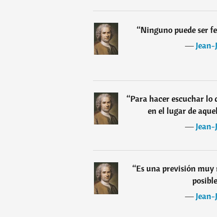
“
Ninguno puede ser fel
―
Jean-
“
Para hacer escuchar lo 
en el lugar de aque
―
Jean-
“
Es una previsión muy 
posibl
―
Jean-