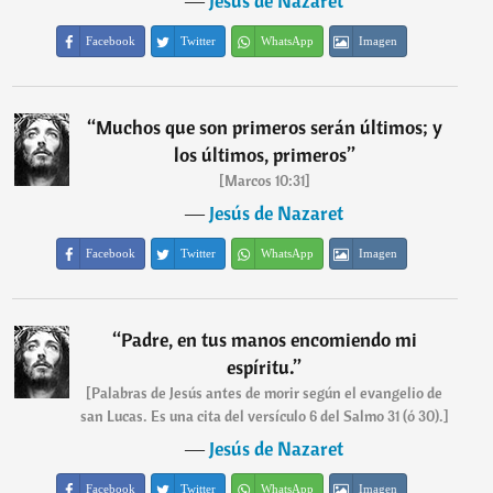
―
Jesús de Nazaret
Facebook
Twitter
WhatsApp
Imagen
“
Muchos que son primeros serán últimos; y
los últimos, primeros
”
[Marcos 10:31]
―
Jesús de Nazaret
Facebook
Twitter
WhatsApp
Imagen
“
Padre, en tus manos encomiendo mi
espíritu.
”
[Palabras de Jesús antes de morir según el evangelio de
san Lucas. Es una cita del versículo 6 del Salmo 31 (ó 30).]
―
Jesús de Nazaret
Facebook
Twitter
WhatsApp
Imagen