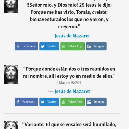
!!Señor mío, y Dios mío! 29 Jesús le dijo:
Porque me has visto, Tomás, creíste;
bienaventurados los que no vieron, y
creyeron.
”
―
Jesús de Nazaret
Facebook
Twitter
WhatsApp
Imagen
“
Porque donde están dos o tres reunidos en
mi nombre, allí estoy yo en medio de ellos.
”
[Mateo 18:20]
―
Jesús de Nazaret
Facebook
Twitter
WhatsApp
Imagen
“
Variante: El que se ensalce será humillado,