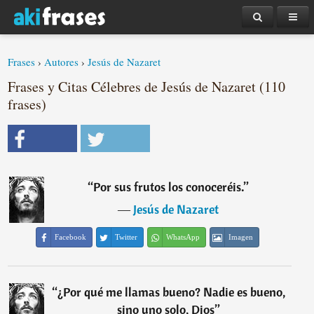
Frases
›
Autores
›
Jesús de Nazaret
Frases y Citas Célebres de Jesús de Nazaret (110
frases)
“
Por sus frutos los conoceréis.
”
―
Jesús de Nazaret
Facebook
Twitter
WhatsApp
Imagen
“
¿Por qué me llamas bueno? Nadie es bueno,
sino uno solo, Dios
”