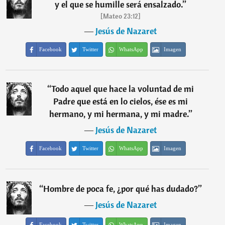
y el que se humille será ensalzado.
”
[Mateo 23:12]
―
Jesús de Nazaret
Facebook
Twitter
WhatsApp
Imagen
“
Todo aquel que hace la voluntad de mi
Padre que está en lo cielos, ése es mi
hermano, y mi hermana, y mi madre.
”
―
Jesús de Nazaret
Facebook
Twitter
WhatsApp
Imagen
“
Hombre de poca fe, ¿por qué has dudado?
”
―
Jesús de Nazaret
Facebook
Twitter
WhatsApp
Imagen