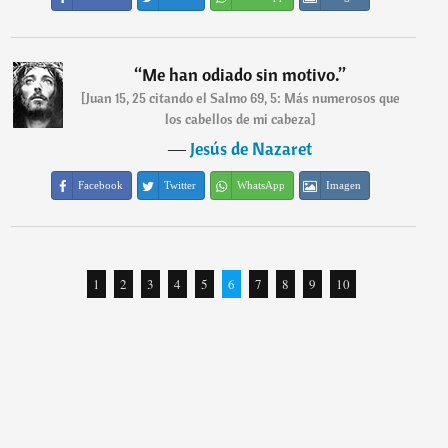
“
Me han odiado sin motivo.
”
[Juan 15, 25 citando el Salmo 69, 5: Más numerosos que
los cabellos de mi cabeza]
―
Jesús de Nazaret
Facebook
Twitter
WhatsApp
Imagen
1
2
3
4
5
6
7
8
9
10