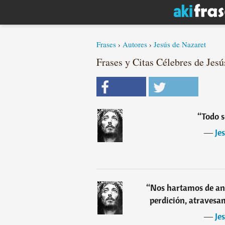
Frases
›
Autores
›
Jesús de Nazaret
Frases y Citas Célebres de Jesú
“
Todo s
―
Je
“
Nos hartamos de and
perdición, atravesam
―
Je