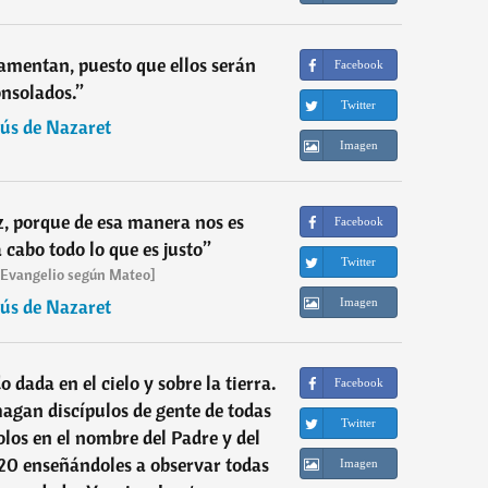
 lamentan, puesto que ellos serán
Facebook
nsolados.
”
Twitter
sús de Nazaret
Imagen
ez, porque de esa manera nos es
Facebook
 cabo todo lo que es justo
”
Twitter
- Evangelio según Mateo]
sús de Nazaret
Imagen
 dada en el cielo y sobre la tierra.
Facebook
 hagan discípulos de gente de todas
Twitter
olos en el nombre del Padre y del
, 20 enseñándoles a observar todas
Imagen