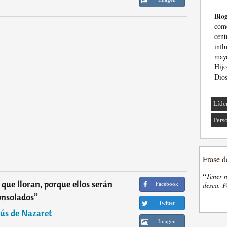
Biog
como
cent
infl
mayo
Hijo
Dio
Líde
Pers
Frase d
“
Tener n
que lloran, porque ellos serán
desea. P
Facebook
onsolados
”
Twitter
sús de Nazaret
Imagen