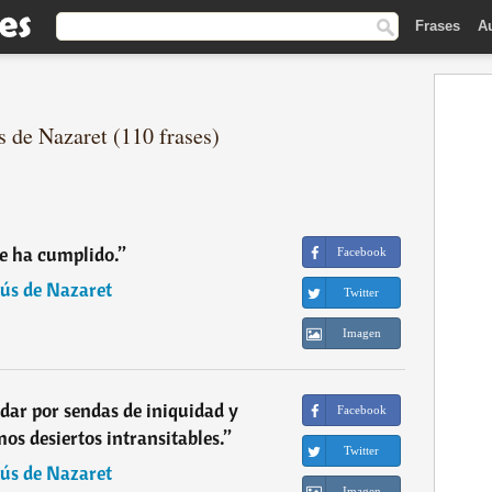
Frases
A
s de Nazaret (110 frases)
e ha cumplido.
”
Facebook
sús de Nazaret
Twitter
Imagen
ar por sendas de iniquidad y
Facebook
os desiertos intransitables.
”
Twitter
sús de Nazaret
Imagen