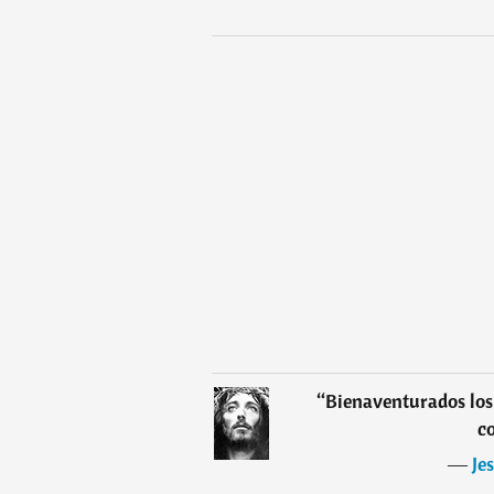
“
Bienaventurados los 
c
―
Je