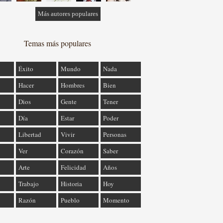
Más autores populares
Temas más populares
Éxito
Mundo
Nada
Hacer
Hombres
Bien
Dios
Gente
Tener
Día
Estar
Poder
Libertad
Vivir
Personas
Ver
Corazón
Saber
Arte
Felicidad
Años
Trabajo
Historia
Hoy
Razón
Pueblo
Momento