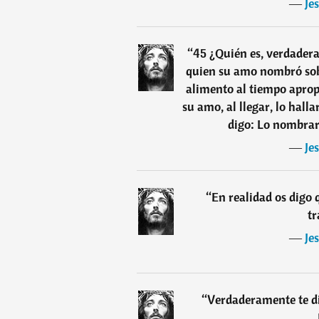
―
Je
“
45 ¿Quién es, verdaderam
quien su amo nombró sobr
alimento al tiempo apropi
su amo, al llegar, lo hall
digo: Lo nombrar
―
Je
“
En realidad os digo
tr
―
Je
“
Verdaderamente te di