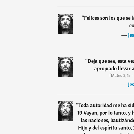
“
Felices son los que se
co
―
Je
“
Deja que sea, esta v
apropiado llevar a
[Mateo 3, 15 
―
Je
“
Toda autoridad me ha sido
19 Vayan, por lo tanto, y
las naciones, bautizánd
Hijo y del espíritu santo