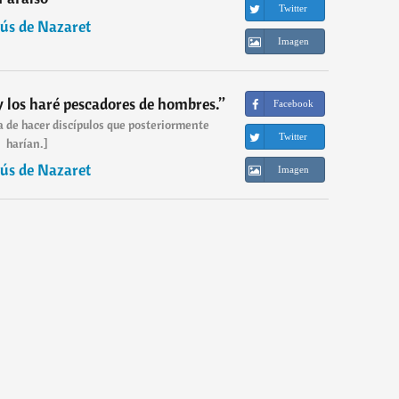
Twitter
sús de Nazaret
Imagen
y los haré pescadores de hombres.
”
Facebook
ra de hacer discípulos que posteriormente
Twitter
harían.]
sús de Nazaret
Imagen