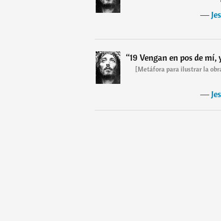
―
Je
“
19 Vengan en pos de mí, 
[Metáfora para ilustrar la ob
―
Je