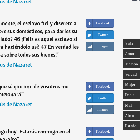
sús de Nazaret
ente, el esclavo fiel y discreto a
Facebook
e sus domésticos, para darles su
Twitter
ado? 46 ¡Feliz es aquel esclavo si
Vida
ara haciéndolo así! 47 En verdad les
Imagen
Amor
á sobre todos sus bienes.
”
sús de Nazaret
Tiempo
Verdad
Mujer
 que sé que uno de vosotros me
Facebook
aicionará
”
Decir
Twitter
sús de Nazaret
Mal
Imagen
Alma
Estado
go hoy: Estarás conmigo en el
Facebook
Paraíso
”