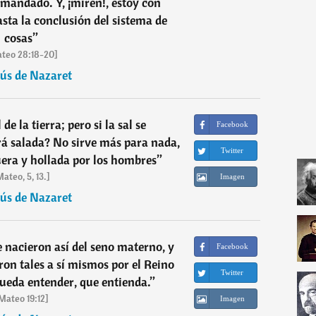
e mandado. Y, ¡miren!, estoy con
asta la conclusión del sistema de
cosas
”
teo 28:18-20]
sús de Nazaret
 de la tierra; pero si la sal se
Facebook
rá salada? No sirve más para nada,
Twitter
uera y hollada por los hombres
”
ateo, 5, 13.]
Imagen
sús de Nazaret
nacieron así del seno materno, y
Facebook
ron tales a sí mismos por el Reino
Twitter
pueda entender, que entienda.
”
Mateo 19:12]
Imagen