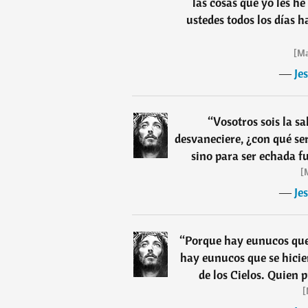
las cosas que yo les h
ustedes todos los días h
[Ma
―
Je
“
Vosotros sois la sal
desvaneciere, ¿con qué se
sino para ser echada f
[M
―
Je
“
Porque hay eunucos que 
hay eunucos que se hicie
de los Cielos. Quien 
[