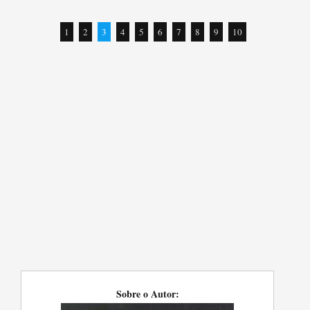
1
2
3
4
5
6
7
8
9
10
Sobre o Autor: