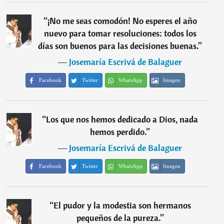
“
¡No me seas comodón! No esperes el año
nuevo para tomar resoluciones: todos los
días son buenos para las decisiones buenas.
”
―
Josemaría Escrivá de Balaguer
Facebook
Twitter
WhatsApp
Imagen
“
Los que nos hemos dedicado a Dios, nada
hemos perdido.
”
―
Josemaría Escrivá de Balaguer
Facebook
Twitter
WhatsApp
Imagen
“
El pudor y la modestia son hermanos
pequeños de la pureza.
”