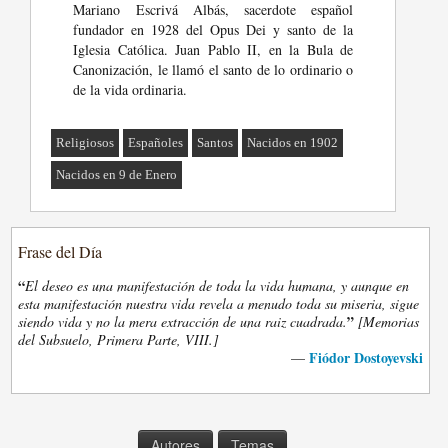
Mariano Escrivá Albás, sacerdote español
fundador en 1928 del Opus Dei y santo de la
Iglesia Católica. Juan Pablo II, en la Bula de
Canonización, le llamó el santo de lo ordinario o
de la vida ordinaria.
Religiosos
Españoles
Santos
Nacidos en 1902
Nacidos en 9 de Enero
Frase del Día
“
El deseo es una manifestación de toda la vida humana, y aunque en
esta manifestación nuestra vida revela a menudo toda su miseria, sigue
”
siendo vida y no la mera extracción de una raiz cuadrada.
[Memorias
del Subsuelo, Primera Parte, VIII.]
Fiódor Dostoyevski
—
Autores
Temas