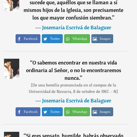
sucede que, aquéllos que se llaman a sí
mismos hijos de la Iglesia, son precisamente
los que mayor confusión siembran.
”
―
Josemaría Escrivá de Balaguer
Facebook
Twitter
WhatsApp
Imagen
“
O sabemos encontrar en nuestra vida
ordinaria al Señor, o no lo encontraremos
nunca.
”
[De una homilía pronunciada en el campus de la
Universidad de Navarra, 8 de octubre de 1967. - N]
―
Josemaría Escrivá de Balaguer
Facebook
Twitter
WhatsApp
Imagen
“
Si eres sensato, humilde, habrás observado