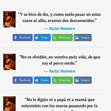
“
Y se hizo de día, y como suele pasar en estos
casos al alba, eramos dos desconocidos.
”
―
Kutxi Romero
Facebook
Twitter
WhatsApp
Imagen
“
No os olvidéis, en vuestra puta vida, de que
soy el perro verde.
”
―
Kutxi Romero
Facebook
Twitter
WhatsApp
Imagen
“
No le digáis ni a papá ni a mamá que
estuvisteis con los marea paseando por la