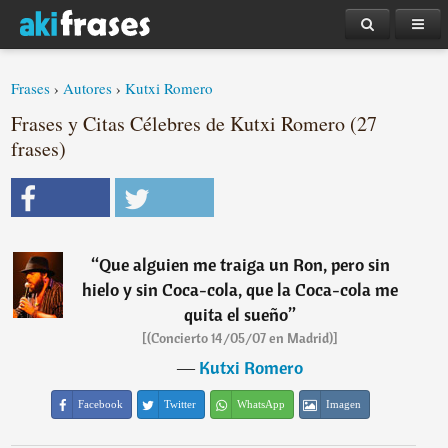
Frases
›
Autores
›
Kutxi Romero
Frases y Citas Célebres de Kutxi Romero (27
frases)
“
Que alguien me traiga un Ron, pero sin
hielo y sin Coca-cola, que la Coca-cola me
quita el sueño
”
[(Concierto 14/05/07 en Madrid)]
―
Kutxi Romero
Facebook
Twitter
WhatsApp
Imagen