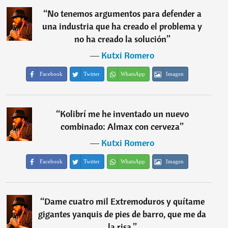
“
No tenemos argumentos para defender a
una industria que ha creado el problema y
no ha creado la solución
”
―
Kutxi Romero
Facebook
Twitter
WhatsApp
Imagen
“
Kolibrí me he inventado un nuevo
combinado: Almax con cerveza
”
―
Kutxi Romero
Facebook
Twitter
WhatsApp
Imagen
“
Dame cuatro mil Extremoduros y quítame
gigantes yanquis de pies de barro, que me da
la risa.
”