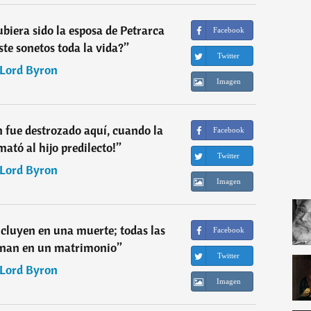
ubiera sido la esposa de Petrarca
Facebook
ste sonetos toda la vida?
”
Twitter
Lord Byron
Imagen
 fue destrozado aquí, cuando la
Facebook
mató al hijo predilecto!
”
Twitter
Lord Byron
Imagen
ncluyen en una muerte; todas las
Facebook
inan en un matrimonio
”
Twitter
Lord Byron
Imagen