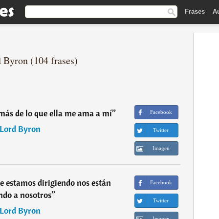
Frases
A
d Byron (104 frases)
más de lo que ella me ama a mí
”
Facebook
Lord Byron
Twitter
Imagen
 estamos dirigiendo nos están
Facebook
ndo a nosotros
”
Twitter
Lord Byron
Imagen