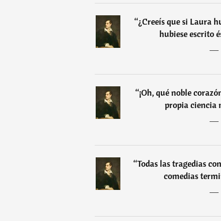
“
¿Creeís que si Laura h
hubiese escrito é
―
“
¡Oh, qué noble corazón
propia ciencia 
―
“
Todas las tragedias co
comedias term
―