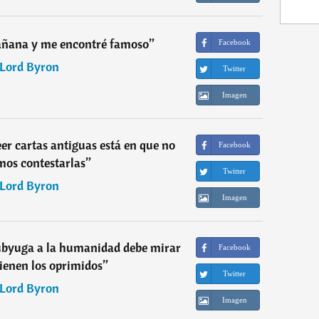
añana y me encontré famoso
”
Facebook
Lord Byron
Twitter
Imagen
eer cartas antiguas está en que no
Facebook
mos contestarlas
”
Twitter
Lord Byron
Imagen
ubyuga a la humanidad debe mirar
Facebook
tienen los oprimidos
”
Twitter
Lord Byron
Imagen