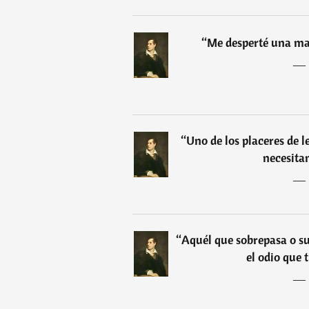
“
Me desperté una m
―
“
Uno de los placeres de l
necesita
―
“
Aquél que sobrepasa o s
el odio que 
―