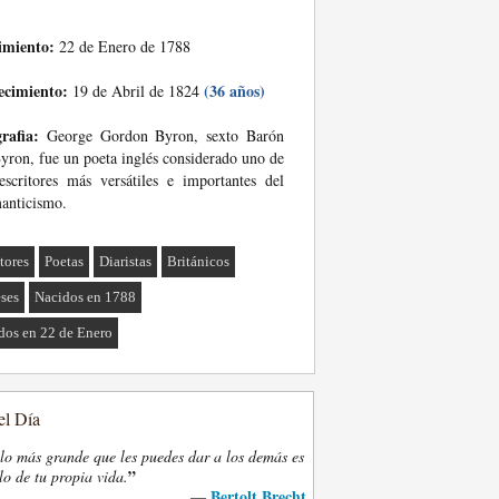
imiento:
22 de Enero de 1788
ecimiento:
(36 años)
19 de Abril de 1824
rafia:
George Gordon Byron, sexto Barón
yron, fue un poeta inglés considerado uno de
escritores más versátiles e importantes del
anticismo.
tores
Poetas
Diaristas
Británicos
eses
Nacidos en 1788
dos en 22 de Enero
el Día
lo más grande que les puedes dar a los demás es
”
lo de tu propia vida.
Bertolt Brecht
—