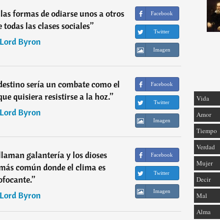
las formas de odiarse unos a otros
Facebook
 todas las clases sociales
”
Twitter
Lord Byron
Imagen
destino sería un combate como el
Facebook
ue quisiera resistirse a la hoz.
”
Vida
Twitter
Lord Byron
Amor
Imagen
Tiempo
Verdad
llaman galantería y los dioses
Facebook
Mujer
 más común donde el clima es
Twitter
ofocante.
”
Decir
Imagen
Lord Byron
Mal
Alma