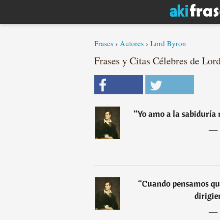
Frases
›
Autores
›
Lord Byron
Frases y Citas Célebres de Lor
“
Yo amo a la sabiduría 
―
“
Cuando pensamos que
dirigie
―