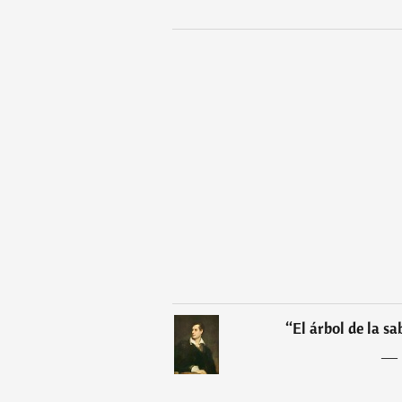
“
El árbol de la sa
―