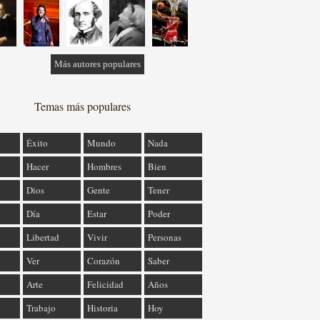
Más autores populares
Temas más populares
Éxito
Mundo
Nada
Hacer
Hombres
Bien
Dios
Gente
Tener
Día
Estar
Poder
Libertad
Vivir
Personas
Ver
Corazón
Saber
Arte
Felicidad
Años
Trabajo
Historia
Hoy