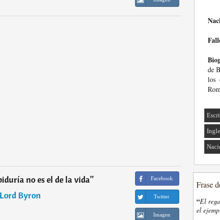
Nac
Fall
Biog
de B
los 
Rom
Escri
Ingl
Naci
biduría no es el de la vida
”
Facebook
Frase d
Lord Byron
Twitter
“
El rega
el ejemp
Imagen