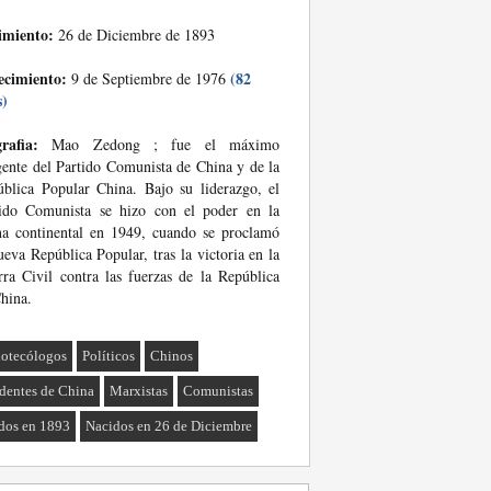
imiento:
26 de Diciembre de 1893
ecimiento:
(82
9 de Septiembre de 1976
s)
rafia:
Mao Zedong ; fue el máximo
gente del Partido Comunista de China y de la
blica Popular China. Bajo su liderazgo, el
tido Comunista se hizo con el poder en la
a continental en 1949, cuando se proclamó
ueva República Popular, tras la victoria en la
ra Civil contra las fuerzas de la República
hina.
iotecólogos
Políticos
Chinos
identes de China
Marxistas
Comunistas
dos en 1893
Nacidos en 26 de Diciembre