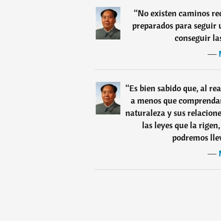
“
No existen caminos re
preparados para seguir 
conseguir la
―
“
Es bien sabido que, al re
a menos que comprendamo
naturaleza y sus relacion
las leyes que la rige
podremos llev
―