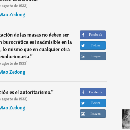
e agosto de 1933]
Mao Zedong
ación de las masas no deben ser
Facebook
n burocrática es inadmisible en la
Twitter
 lo mismo que en cualquier otra
revolucionaria.
”
Imagen
e agosto de 1933]
Mao Zedong
ión es el autoritarismo.
”
Facebook
e agosto de 1933]
Twitter
Mao Zedong
Imagen