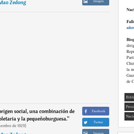
Mao Zedong
Imagen
Nac
Fall
año
Biog
diri
Repú
Par
Chin
la n
Guer
de C
Bibl
Pres
 origen social, una combinación de
Facebook
Naci
letaria y la pequeñoburguesa.
”
Twitter
iembre de 1929]
Imagen