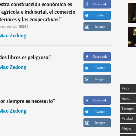
estra construcción económica es
Facebook
 agrícola e industrial, el comercio
Twitter
teriores y las cooperativas.
”
e enero de 1934]
Imagen
Mao Zedong
os libros es peligroso.
”
Facebook
Mao Zedong
Twitter
Imagen
Vida
Amor
or siempre es necesario
”
Facebook
Tiempo
Mao Zedong
Twitter
Verdad
Imagen
Mujer