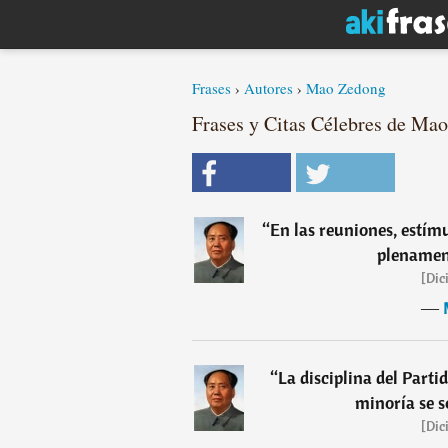
Frases
›
Autores
›
Mao Zedong
Frases y Citas Célebres de Mao
“
En las reuniones, estímu
plenament
[Dic
―
“
La disciplina del Partid
minoría se s
[Dic