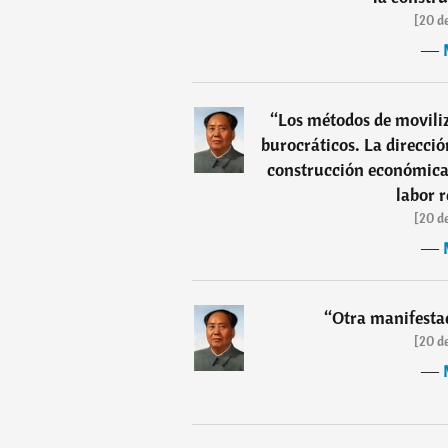
[20 d
―
“
Los métodos de moviliz
burocráticos. La direcció
construcción económica,
labor 
[20 d
―
“
Otra manifestac
[20 d
―