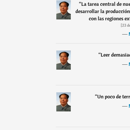
“
La tarea central de nu
desarrollar la producción
con las regiones ex
[23 d
―
“
Leer demasiad
―
“
Un poco de terr
―