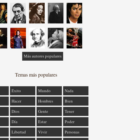
Más autores populares
Temas más populares
Éxito
Mundo
Nada
Hacer
Hombres
Bien
Dios
Gente
Tener
Día
Estar
Poder
Libertad
Vivir
Personas