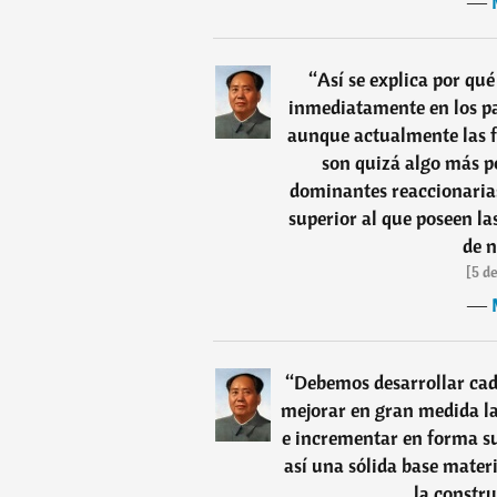
―
“
Así se explica por qué
inmediatamente en los pa
aunque actualmente las fu
son quizá algo más po
dominantes reaccionaria
superior al que poseen la
de n
[5 d
―
“
Debemos desarrollar cad
mejorar en gran medida la
e incrementar en forma su
así una sólida base mater
la constr