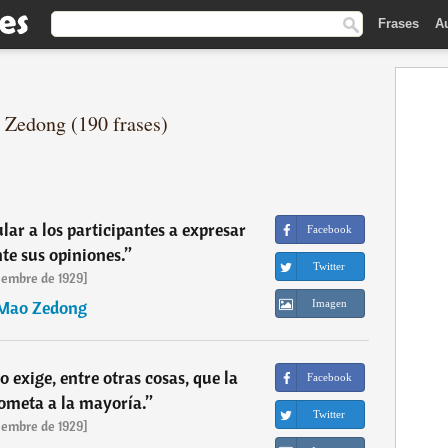
Frases
A
 Zedong (190 frases)
lar a los participantes a expresar
Facebook
e sus opiniones.
”
Twitter
iembre de 1929]
Mao Zedong
Imagen
o exige, entre otras cosas, que la
Facebook
ometa a la mayoría.
”
Twitter
iembre de 1929]