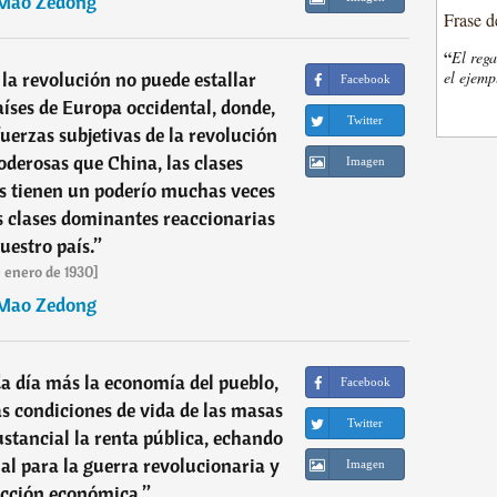
Mao Zedong
Frase d
“
El rega
 la revolución no puede estallar
el ejemp
Facebook
íses de Europa occidental, donde,
Twitter
erzas subjetivas de la revolución
derosas que China, las clases
Imagen
s tienen un poderío muchas veces
s clases dominantes reaccionarias
uestro país.
”
e enero de 1930]
Mao Zedong
a día más la economía del pueblo,
Facebook
s condiciones de vida de las masas
Twitter
stancial la renta pública, echando
ial para la guerra revolucionaria y
Imagen
ucción económica.
”