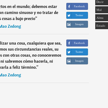
Decir
ctos en el mundo; debemos estar
Facebook
Mal
un camino sinuoso y no tratar de
Twitter
Alma
s cosas a bajo precio
”
Imagen
Mao Zedong
Estado
alizar una cosa, cualquiera que sea,
Facebook
s sus circunstancias reales, su
Twitter
es con otras cosas, no conoceremos
n, ni sabremos cómo hacerla, ni
Imagen
arla a feliz término.
”
Mao Zedong