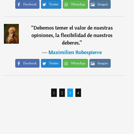
Facebook
Twitter
WhatsApp
Imagen
“
Debemos temer el valor de nuestras
opiniones, la flexibilidad de nuestros
deberes.
”
―
Maximilien Robespierre
Facebook
Twitter
WhatsApp
Imagen
1
2
3
4