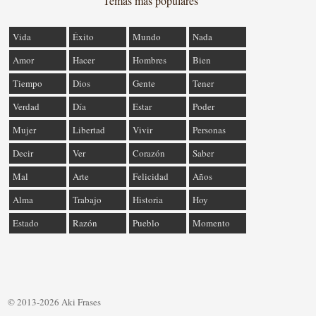
Temas más populares
Vida
Éxito
Mundo
Nada
Amor
Hacer
Hombres
Bien
Tiempo
Dios
Gente
Tener
Verdad
Día
Estar
Poder
Mujer
Libertad
Vivir
Personas
Decir
Ver
Corazón
Saber
Mal
Arte
Felicidad
Años
Alma
Trabajo
Historia
Hoy
Estado
Razón
Pueblo
Momento
© 2013-2026 Aki Frases