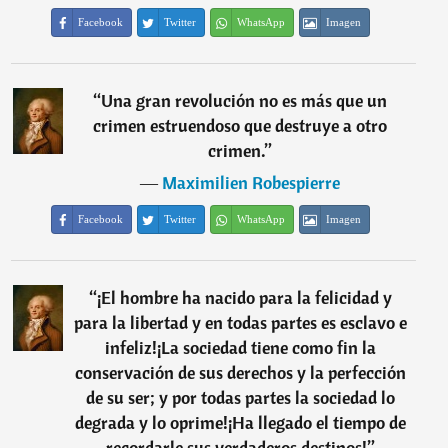
Facebook
Twitter
WhatsApp
Imagen
“
Una gran revolución no es más que un
crimen estruendoso que destruye a otro
crimen.
”
―
Maximilien Robespierre
Facebook
Twitter
WhatsApp
Imagen
“
¡El hombre ha nacido para la felicidad y
para la libertad y en todas partes es esclavo e
infeliz!¡La sociedad tiene como fin la
conservación de sus derechos y la perfección
de su ser; y por todas partes la sociedad lo
degrada y lo oprime!¡Ha llegado el tiempo de
recordarle sus verdaderos destinos!
”