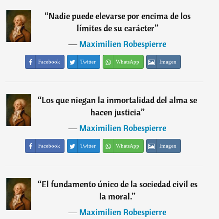
“
Nadie puede elevarse por encima de los
límites de su carácter
”
―
Maximilien Robespierre
Facebook
Twitter
WhatsApp
Imagen
“
Los que niegan la inmortalidad del alma se
hacen justicia
”
―
Maximilien Robespierre
Facebook
Twitter
WhatsApp
Imagen
“
El fundamento único de la sociedad civil es
la moral.
”
―
Maximilien Robespierre