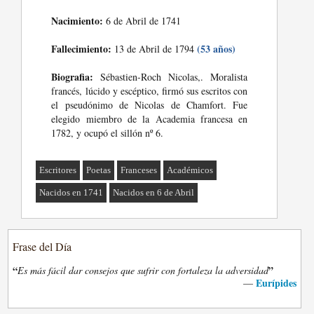
Nacimiento:
6 de Abril de 1741
Fallecimiento:
(53 años)
13 de Abril de 1794
Biografia:
Sébastien-Roch Nicolas,. Moralista
francés, lúcido y escéptico, firmó sus escritos con
el pseudónimo de Nicolas de Chamfort. Fue
elegido miembro de la Academia francesa en
1782, y ocupó el sillón nº 6.
Escritores
Poetas
Franceses
Académicos
Nacidos en 1741
Nacidos en 6 de Abril
Frase del Día
“
”
Es más fácil dar consejos que sufrir con fortaleza la adversidad
Eurípides
—