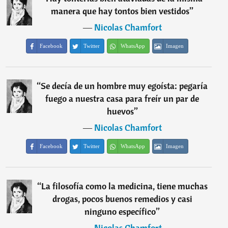
manera que hay tontos bien vestidos
”
―
Nicolas Chamfort
Facebook
Twitter
WhatsApp
Imagen
“
Se decía de un hombre muy egoísta: pegaría
fuego a nuestra casa para freír un par de
huevos
”
―
Nicolas Chamfort
Facebook
Twitter
WhatsApp
Imagen
“
La filosofía como la medicina, tiene muchas
drogas, pocos buenos remedios y casi
ninguno específico
”
―
Nicolas Chamfort