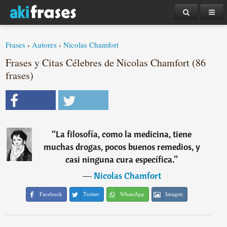
Frases
›
Autores
›
Nicolas Chamfort
Frases y Citas Célebres de Nicolas Chamfort (86
frases)
“
La filosofía, como la medicina, tiene
muchas drogas, pocos buenos remedios, y
casi ninguna cura específica.
”
―
Nicolas Chamfort
Facebook
Twitter
WhatsApp
Imagen