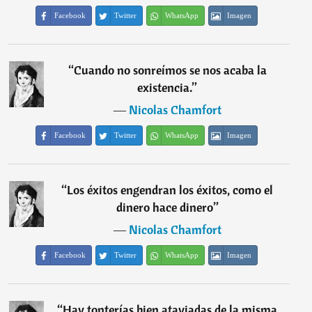
Facebook
Twitter
WhatsApp
Imagen
“
Cuando no sonreímos se nos acaba la
existencia.
”
―
Nicolas Chamfort
Facebook
Twitter
WhatsApp
Imagen
“
Los éxitos engendran los éxitos, como el
dinero hace dinero
”
―
Nicolas Chamfort
Facebook
Twitter
WhatsApp
Imagen
“
Hay tonterías bien ataviadas de la misma