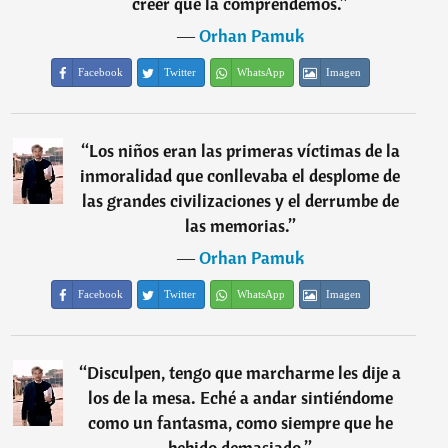
creer que la comprendemos.
”
―
Orhan Pamuk
Facebook
Twitter
WhatsApp
Imagen
“
Los niños eran las primeras víctimas de la
inmoralidad que conllevaba el desplome de
las grandes civilizaciones y el derrumbe de
las memorias.
”
―
Orhan Pamuk
Facebook
Twitter
WhatsApp
Imagen
“
Disculpen, tengo que marcharme les dije a
los de la mesa. Eché a andar sintiéndome
como un fantasma, como siempre que he
bebido demasiado.
”