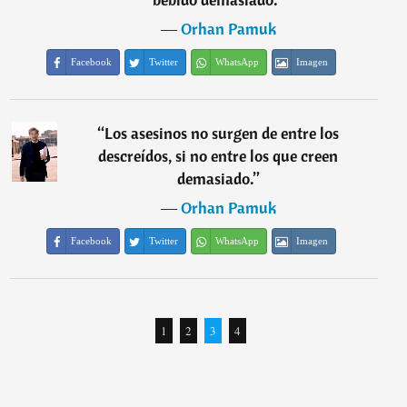
―
Orhan Pamuk
Facebook
Twitter
WhatsApp
Imagen
“
Los asesinos no surgen de entre los
descreídos, si no entre los que creen
demasiado.
”
―
Orhan Pamuk
Facebook
Twitter
WhatsApp
Imagen
1
2
3
4