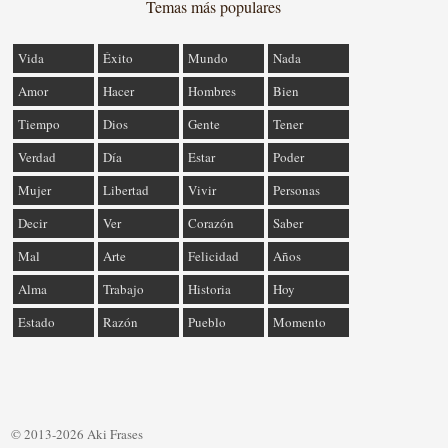
Temas más populares
Vida
Éxito
Mundo
Nada
Amor
Hacer
Hombres
Bien
Tiempo
Dios
Gente
Tener
Verdad
Día
Estar
Poder
Mujer
Libertad
Vivir
Personas
Decir
Ver
Corazón
Saber
Mal
Arte
Felicidad
Años
Alma
Trabajo
Historia
Hoy
Estado
Razón
Pueblo
Momento
© 2013-2026 Aki Frases