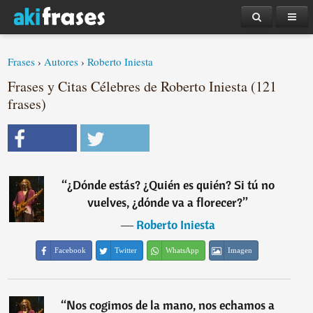
Frases
›
Autores
›
Roberto Iniesta
Frases y Citas Célebres de Roberto Iniesta (121
frases)
“
¿Dónde estás? ¿Quién es quién? Si tú no
vuelves, ¿dónde va a florecer?
”
―
Roberto Iniesta
Facebook
Twitter
WhatsApp
Imagen
“
Nos cogimos de la mano, nos echamos a