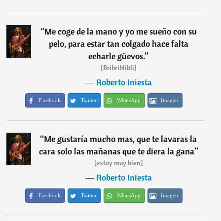
“
Me coge de la mano y yo me sueño con su
pelo, para estar tan colgado hace falta
echarle güevos.
”
[Bribriblibli]
―
Roberto Iniesta
Facebook
Twitter
WhatsApp
Imagen
“
Me gustaría mucho mas, que te lavaras la
cara solo las mañanas que te diera la gana
”
[estoy muy bien]
―
Roberto Iniesta
Facebook
Twitter
WhatsApp
Imagen