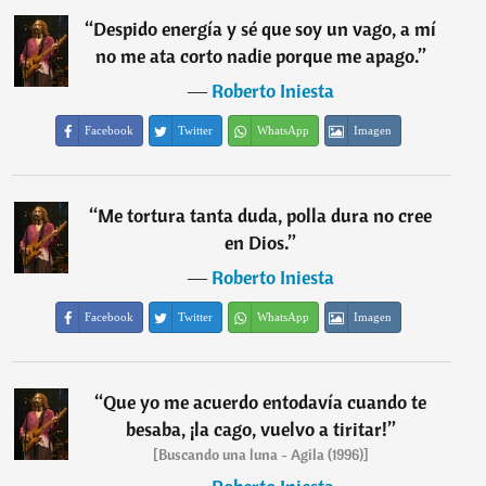
“
Despido energía y sé que soy un vago, a mí
no me ata corto nadie porque me apago.
”
―
Roberto Iniesta
Facebook
Twitter
WhatsApp
Imagen
“
Me tortura tanta duda, polla dura no cree
en Dios.
”
―
Roberto Iniesta
Facebook
Twitter
WhatsApp
Imagen
“
Que yo me acuerdo entodavía cuando te
besaba, ¡la cago, vuelvo a tiritar!
”
[Buscando una luna - Agila (1996)]