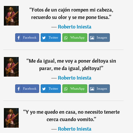
“
Fotos de un cajón rompen mi cabeza,
recuerdo su olor y se me pone tiesa.
”
―
Roberto Iniesta
Facebook
Twitter
WhatsApp
Imagen
“
Me da igual, me voy a poner deltoya sin
parar, me da igual, ¡deltoya!
”
―
Roberto Iniesta
Facebook
Twitter
WhatsApp
Imagen
“
Y yo me quedo en casa, no necesito tenerte
cerca cuando vomito.
”
―
Roberto Iniesta