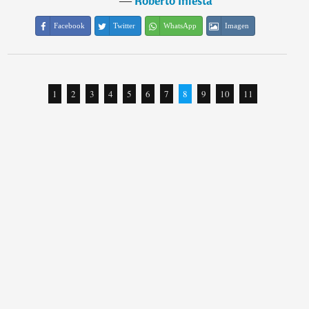
―
Roberto Iniesta
Facebook
Twitter
WhatsApp
Imagen
1
2
3
4
5
6
7
8
9
10
11