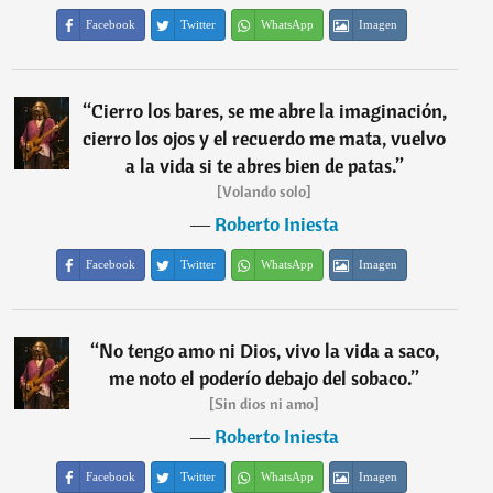
Facebook
Twitter
WhatsApp
Imagen
“
Cierro los bares, se me abre la imaginación,
cierro los ojos y el recuerdo me mata, vuelvo
a la vida si te abres bien de patas.
”
[Volando solo]
―
Roberto Iniesta
Facebook
Twitter
WhatsApp
Imagen
“
No tengo amo ni Dios, vivo la vida a saco,
me noto el poderío debajo del sobaco.
”
[Sin dios ni amo]
―
Roberto Iniesta
Facebook
Twitter
WhatsApp
Imagen