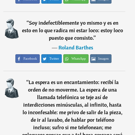
“
Soy indefectiblemente yo mismo y es en
esto en lo que radica mi estar loco: estoy loco
puesto que consisto.
”
―
Roland Barthes
Facebook
Twitter
WhatsApp
Imagen
“
La espera es un encantamiento: recibí la
orden de no moverme. La espera de una
llamada telefónica se teje así de
interdicciones minúsculas, al infinito, hasta
lo inconfesable: me privo de salir de la pieza,
de ir al lavabo, de hablar por teléfono
incluso; sufro si me telefonean; me
enloquece pensar que a tal hora cercana será