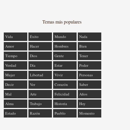
Temas más populares
Vida
Éxito
Mundo
Nada
Amor
Hacer
Hombres
Bien
Tiempo
Dios
Gente
Tener
Verdad
Día
Estar
Poder
Mujer
Libertad
Vivir
Personas
Decir
Ver
Corazón
Saber
Mal
Arte
Felicidad
Años
Alma
Trabajo
Historia
Hoy
Estado
Razón
Pueblo
Momento