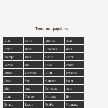
Temas más populares
Vida
Éxito
Mundo
Nada
Amor
Hacer
Hombres
Bien
Tiempo
Dios
Gente
Tener
Verdad
Día
Estar
Poder
Mujer
Libertad
Vivir
Personas
Decir
Ver
Corazón
Saber
Mal
Arte
Felicidad
Años
Alma
Trabajo
Historia
Hoy
Estado
Razón
Pueblo
Momento