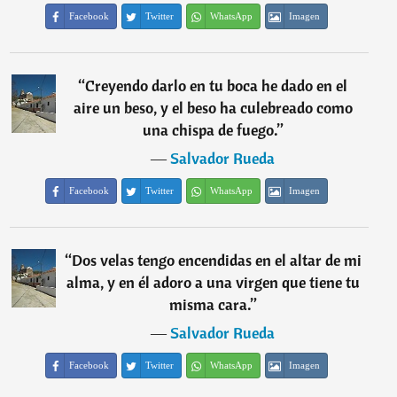
Facebook
Twitter
WhatsApp
Imagen
“
Creyendo darlo en tu boca he dado en el
aire un beso, y el beso ha culebreado como
una chispa de fuego.
”
―
Salvador Rueda
Facebook
Twitter
WhatsApp
Imagen
“
Dos velas tengo encendidas en el altar de mi
alma, y en él adoro a una virgen que tiene tu
misma cara.
”
―
Salvador Rueda
Facebook
Twitter
WhatsApp
Imagen