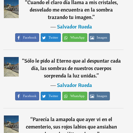
“
Cuando el claro día llama a mis cristales,
desvelado me encuentra en la sombra
trazando tu imagen.
”
―
Salvador Rueda
Facebook
Twitter
WhatsApp
Imagen
“
Sólo le pido al Eterno que al despuntar cada
día, las sombras de nuestros cuerpos
sorprenda la luz unidas.
”
―
Salvador Rueda
Facebook
Twitter
WhatsApp
Imagen
“
Parecía la amapola que ayer vi en el
cementerio, sus rojos labios que ansiaban