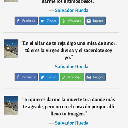
darme los últimos besos.
”
―
Salvador Rueda
Facebook
Twitter
WhatsApp
Imagen
“
En el altar de tu reja digo una misa de amor,
tú eres la virgen divina y el sacerdote soy
yo.
”
―
Salvador Rueda
Facebook
Twitter
WhatsApp
Imagen
“
Si quieres darme la muerte tira donde más
te agrade, pero no en el corazón porque allí
llevo tu imagen.
”
―
Salvador Rueda