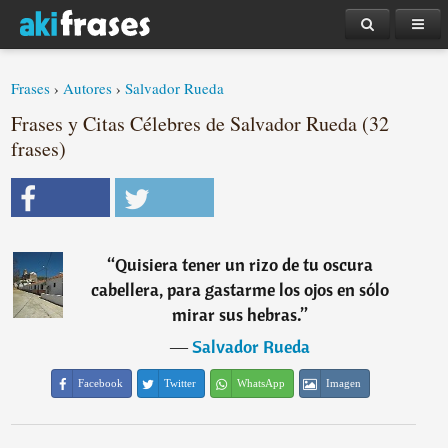
Frases
›
Autores
›
Salvador Rueda
Frases y Citas Célebres de Salvador Rueda (32
frases)
“
Quisiera tener un rizo de tu oscura
cabellera, para gastarme los ojos en sólo
mirar sus hebras.
”
―
Salvador Rueda
Facebook
Twitter
WhatsApp
Imagen