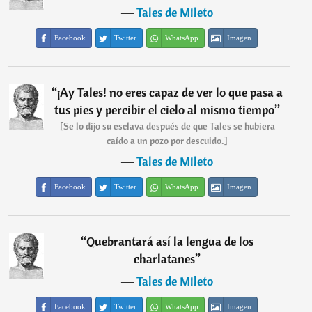
―
Tales de Mileto
Facebook
Twitter
WhatsApp
Imagen
“
¡Ay Tales! no eres capaz de ver lo que pasa a
tus pies y percibir el cielo al mismo tiempo
”
[Se lo dijo su esclava después de que Tales se hubiera
caído a un pozo por descuido.]
―
Tales de Mileto
Facebook
Twitter
WhatsApp
Imagen
“
Quebrantará así la lengua de los
charlatanes
”
―
Tales de Mileto
Facebook
Twitter
WhatsApp
Imagen