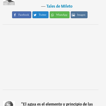
―
Tales de Mileto
Facebook
Twitter
WhatsApp
Imagen
“
El agua es el elemento y principio de las