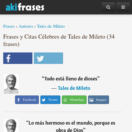
Frases
›
Autores
›
Tales de Mileto
Frases y Citas Célebres de Tales de Mileto (34
frases)
“
Todo está lleno de dioses
”
―
Tales de Mileto
Facebook
Twitter
WhatsApp
Imagen
“
Lo más hermoso es el mundo, porque es
obra de Dios
”