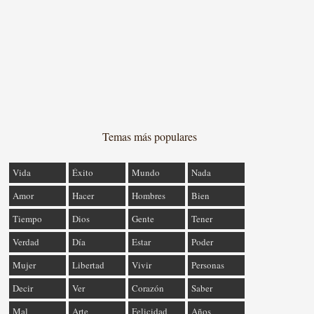
Temas más populares
Vida
Éxito
Mundo
Nada
Amor
Hacer
Hombres
Bien
Tiempo
Dios
Gente
Tener
Verdad
Día
Estar
Poder
Mujer
Libertad
Vivir
Personas
Decir
Ver
Corazón
Saber
Mal
Arte
Felicidad
Años