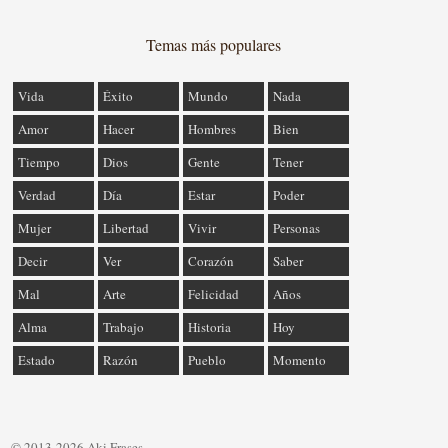
Temas más populares
Vida
Éxito
Mundo
Nada
Amor
Hacer
Hombres
Bien
Tiempo
Dios
Gente
Tener
Verdad
Día
Estar
Poder
Mujer
Libertad
Vivir
Personas
Decir
Ver
Corazón
Saber
Mal
Arte
Felicidad
Años
Alma
Trabajo
Historia
Hoy
Estado
Razón
Pueblo
Momento
© 2013-2026 Aki Frases