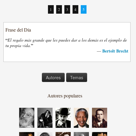
1
2
3
4
5
Frase del Día
“
El regalo más grande que les puedes dar a los demás es el ejemplo de
”
tu propia vida.
Bertolt Brecht
—
Autores
Temas
Autores populares