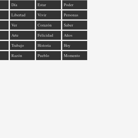
Día
Estar
Poder
Libertad
Vivir
Personas
Ver
Corazón
Saber
Arte
Felicidad
Años
Trabajo
Historia
Hoy
Razón
Pueblo
Momento