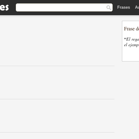
Frases
A
Frase d
“
El rega
el ejemp