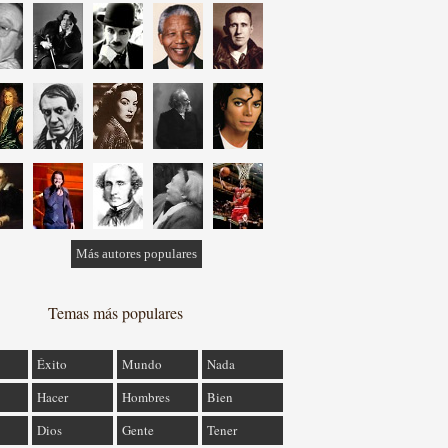
Más autores populares
Temas más populares
Éxito
Mundo
Nada
Hacer
Hombres
Bien
Dios
Gente
Tener