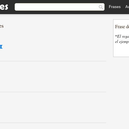
Frases
A
es
Frase d
“
El rega
el ejemp