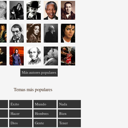
Más autores populares
Temas más populares
Éxito
Mundo
Nada
Hacer
Hombres
Bien
Dios
Gente
Tener