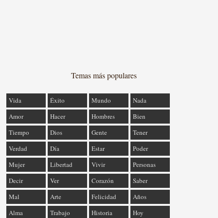
Temas más populares
Vida
Éxito
Mundo
Nada
Amor
Hacer
Hombres
Bien
Tiempo
Dios
Gente
Tener
Verdad
Día
Estar
Poder
Mujer
Libertad
Vivir
Personas
Decir
Ver
Corazón
Saber
Mal
Arte
Felicidad
Años
Alma
Trabajo
Historia
Hoy