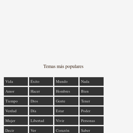
Temas más populares
Vida
Éxito
Mundo
Nada
Amor
Hacer
Hombres
Bien
Tiempo
Dios
Gente
Tener
Verdad
Día
Estar
Poder
Mujer
Libertad
Vivir
Personas
Decir
Ver
Corazón
Saber