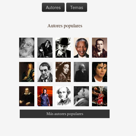
Autores
Temas
Autores populares
Más autores populares